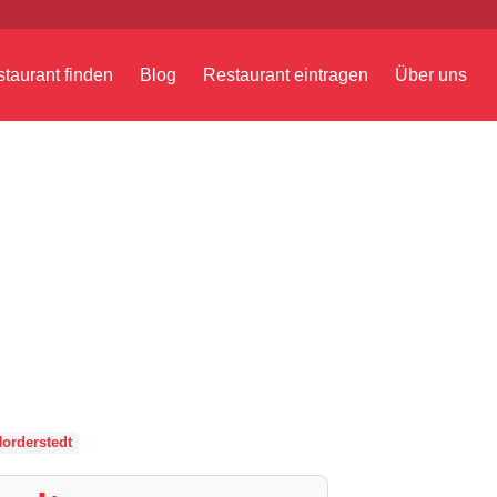
taurant finden
Blog
Restaurant eintragen
Über uns
orderstedt