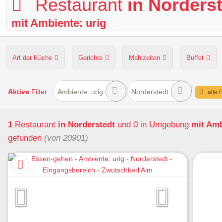
Restaurant
in Norders
mit Ambiente: urig
Art der Küche
Gerichte
Mahlzeiten
Buffet
Hunde erlaubt
Kapazität
Sitzplätze im Freien
Aktive
Filter:
Ambiente: urig
Norderstedt
alle 
1
Restaurant
in Norderstedt
und 0 in Umgebung
mit Amb
gefunden
(von 20901)