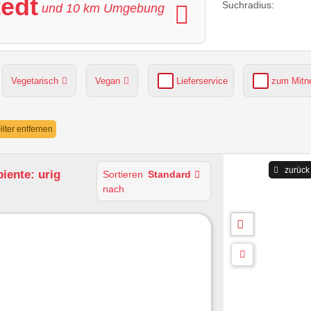
tedt
Suchradius:
und
10
km Umgebung
Vegetarisch
Vegan
Lieferservice
zum Mit
grüner Gastgarten
Parkplätze verfügbar
Filter entfernen
zurück
iente: urig
Sortieren
Standard
nach