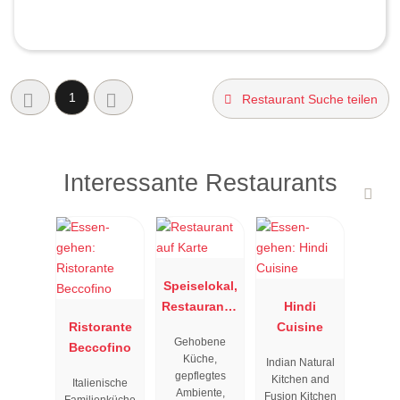
1
Restaurant Suche teilen
Interessante Restaurants
Speiselokal,
Restaurant "
Hindi
Ristorante
Resengoerg
Cuisine
Gehobene
Beccofino
"
Küche,
Indian Natural
gepflegtes
Kitchen and
Italienische
Ambiente,
Fusion Kitchen
Familienküche