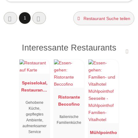
1
Restaurant Suche teilen
Interessante Restaurants
Speiselokal,
Restaurant "
Resengoerg
Ristorante
Gehobene
"
Beccofino
Küche,
gepflegtes
Italienische
Ambiente,
Familienküche
aufmerksamer
Service
Mühlpointho