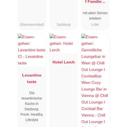
f Familien-
Vitalhotel
mit allen Sinnen
erleben
Ebermannstadt
Salzburg
Lofer
Hotel Lerch
Levantine
taste
Die
levantinische
Küche in
Salzburg.
Fresh. Healthy.
Lifestyle