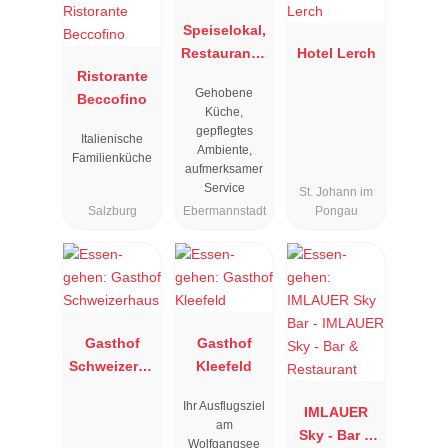
Speiselokal,
Restaurant "
Hotel Lerch
Ristorante
Resengoerg
Gehobene
Beccofino
"
Küche,
gepflegtes
Italienische
Ambiente,
Familienküche
aufmerksamer
Service
St. Johann im
Salzburg
Ebermannstadt
Pongau
Gasthof
Gasthof
Schweizerha
Kleefeld
us
Ihr Ausflugsziel
IMLAUER
am
Sky - Bar &
Wolfgangsee