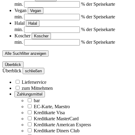
min.
% der Speisekarte
Vegan
Vegan
min.
% der Speisekarte
Halal
Halal
min.
% der Speisekarte
Koscher
Koscher
min.
% der Speisekarte
Alle Suchfilter anzeigen
Überblick
Überblick
schließen
Lieferservice
zum Mitnehmen
Zahlungsmittel
bar
EC-Karte, Maestro
Kreditkarte Visa
Kreditkarte MasterCard
Kreditkarte American Express
Kreditkarte Diners Club