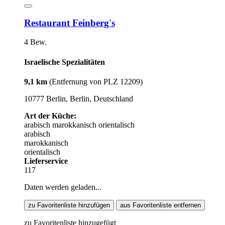
Restaurant Feinberg's
4 Bew.
Israelische Spezialitäten
9,1 km
(Entfernung von PLZ 12209)
10777 Berlin, Berlin, Deutschland
Art der Küche:
arabisch
marokkanisch
orientalisch
arabisch
marokkanisch
orientalisch
Lieferservice
117
Daten werden geladen...
zu Favoritenliste hinzufügen
aus Favoritenliste entfernen
zu Favoritenliste hinzugefügt