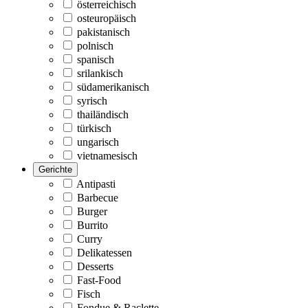
österreichisch
osteuropäisch
pakistanisch
polnisch
spanisch
srilankisch
südamerikanisch
syrisch
thailändisch
türkisch
ungarisch
vietnamesisch
Gerichte
Antipasti
Barbecue
Burger
Burrito
Curry
Delikatessen
Desserts
Fast-Food
Fisch
Fondue & Raclette