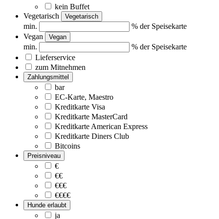
kein Buffet
Vegetarisch
Vegetarisch
min.
% der Speisekarte
Vegan
Vegan
min.
% der Speisekarte
Lieferservice
zum Mitnehmen
Zahlungsmittel
bar
EC-Karte, Maestro
Kreditkarte Visa
Kreditkarte MasterCard
Kreditkarte American Express
Kreditkarte Diners Club
Bitcoins
Preisniveau
€
€€
€€€
€€€€
Hunde erlaubt
ja