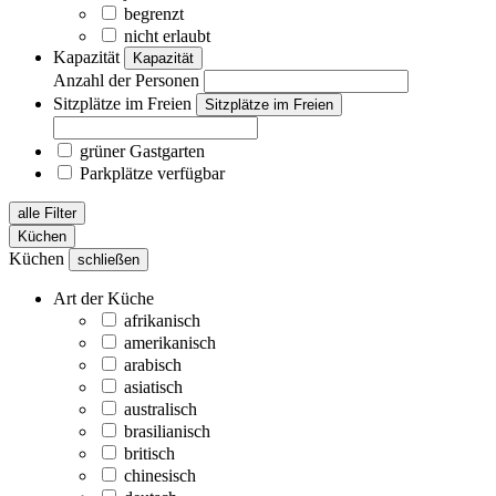
begrenzt
nicht erlaubt
Kapazität
Kapazität
Anzahl der Personen
Sitzplätze im Freien
Sitzplätze im Freien
grüner Gastgarten
Parkplätze verfügbar
alle Filter
Küchen
Küchen
schließen
Art der Küche
afrikanisch
amerikanisch
arabisch
asiatisch
australisch
brasilianisch
britisch
chinesisch