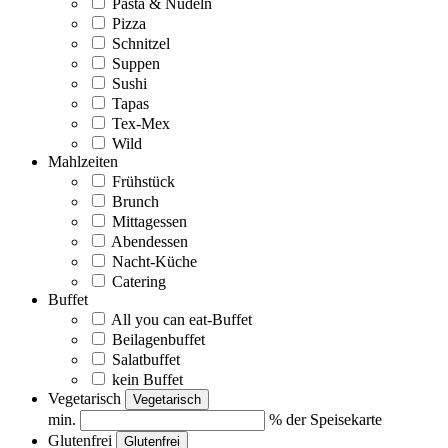
Pasta & Nudeln
Pizza
Schnitzel
Suppen
Sushi
Tapas
Tex-Mex
Wild
Mahlzeiten
Frühstück
Brunch
Mittagessen
Abendessen
Nacht-Küche
Catering
Buffet
All you can eat-Buffet
Beilagenbuffet
Salatbuffet
kein Buffet
Vegetarisch
Vegetarisch
min.
% der Speisekarte
Glutenfrei
Glutenfrei