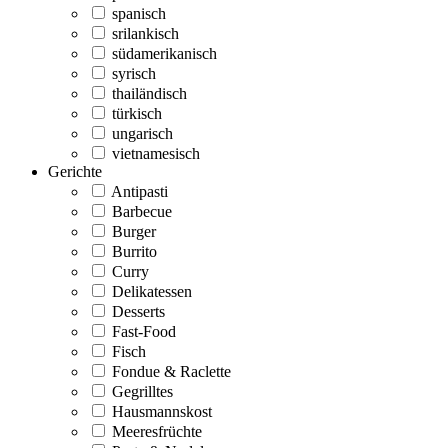
spanisch
srilankisch
südamerikanisch
syrisch
thailändisch
türkisch
ungarisch
vietnamesisch
Gerichte
Antipasti
Barbecue
Burger
Burrito
Curry
Delikatessen
Desserts
Fast-Food
Fisch
Fondue & Raclette
Gegrilltes
Hausmannskost
Meeresfrüchte