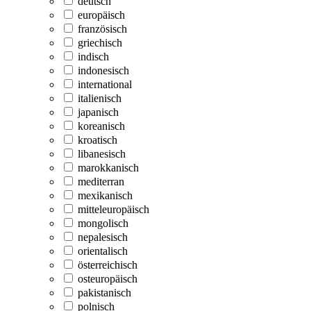
deutsch
europäisch
französisch
griechisch
indisch
indonesisch
international
italienisch
japanisch
koreanisch
kroatisch
libanesisch
marokkanisch
mediterran
mexikanisch
mitteleuropäisch
mongolisch
nepalesisch
orientalisch
österreichisch
osteuropäisch
pakistanisch
polnisch