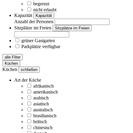
begrenzt
nicht erlaubt
Kapazität
Kapazität
Anzahl der Personen
Sitzplätze im Freien
Sitzplätze im Freien
grüner Gastgarten
Parkplätze verfügbar
alle Filter
Küchen
Küchen
schließen
Art der Küche
afrikanisch
amerikanisch
arabisch
asiatisch
australisch
brasilianisch
britisch
chinesisch