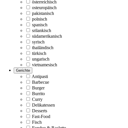
österreichisch
osteuropäisch
pakistanisch
polnisch
spanisch
srilankisch
südamerikanisch
syrisch
thailändisch
türkisch
ungarisch
vietnamesisch
Gerichte
Antipasti
Barbecue
Burger
Burrito
Curry
Delikatessen
Desserts
Fast-Food
Fisch
Fondue & Raclette