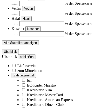
min.
% der Speisekarte
Vegan
Vegan
min.
% der Speisekarte
Halal
Halal
min.
% der Speisekarte
Koscher
Koscher
min.
% der Speisekarte
Alle Suchfilter anzeigen
Überblick
Überblick
schließen
Lieferservice
zum Mitnehmen
Zahlungsmittel
bar
EC-Karte, Maestro
Kreditkarte Visa
Kreditkarte MasterCard
Kreditkarte American Express
Kreditkarte Diners Club