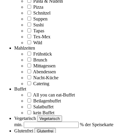
Pasta & Nudeln
Pizza
Schnitzel
Suppen
Sushi
Tapas
Tex-Mex
Wild
Mahlzeiten
Frühstück
Brunch
Mittagessen
Abendessen
Nacht-Küche
Catering
Buffet
All you can eat-Buffet
Beilagenbuffet
Salatbuffet
kein Buffet
Vegetarisch
Vegetarisch
min.
% der Speisekarte
Glutenfrei
Glutenfrei