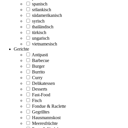
spanisch
srilankisch
südamerikanisch
syrisch
thailändisch
türkisch
ungarisch
vietnamesisch
Gerichte
Antipasti
Barbecue
Burger
Burrito
Curry
Delikatessen
Desserts
Fast-Food
Fisch
Fondue & Raclette
Gegrilltes
Hausmannskost
Meeresfrüchte