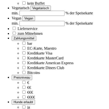
kein Buffet
Vegetarisch
Vegetarisch
min.
% der Speisekarte
Vegan
Vegan
min.
% der Speisekarte
Lieferservice
zum Mitnehmen
Zahlungsmittel
bar
EC-Karte, Maestro
Kreditkarte Visa
Kreditkarte MasterCard
Kreditkarte American Express
Kreditkarte Diners Club
Bitcoins
Preisniveau
€
€€
€€€
€€€€
Hunde erlaubt
ja