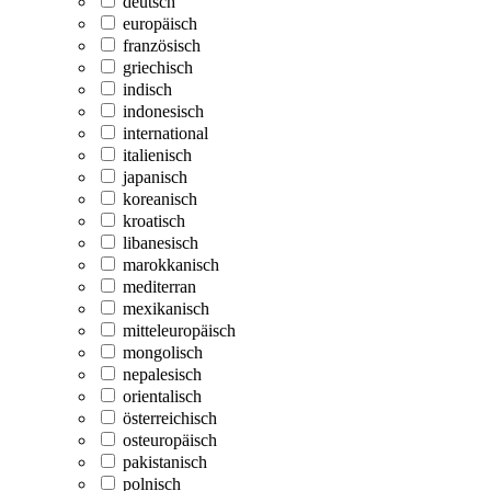
deutsch
europäisch
französisch
griechisch
indisch
indonesisch
international
italienisch
japanisch
koreanisch
kroatisch
libanesisch
marokkanisch
mediterran
mexikanisch
mitteleuropäisch
mongolisch
nepalesisch
orientalisch
österreichisch
osteuropäisch
pakistanisch
polnisch