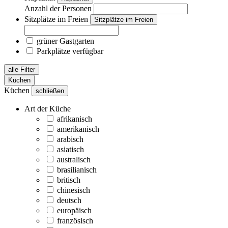
Anzahl der Personen
Sitzplätze im Freien
Sitzplätze im Freien
grüner Gastgarten
Parkplätze verfügbar
alle Filter
Küchen
Küchen
schließen
Art der Küche
afrikanisch
amerikanisch
arabisch
asiatisch
australisch
brasilianisch
britisch
chinesisch
deutsch
europäisch
französisch