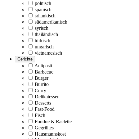
polnisch
spanisch
srilankisch
südamerikanisch
syrisch
thailändisch
türkisch
ungarisch
vietnamesisch
Gerichte
Antipasti
Barbecue
Burger
Burrito
Curry
Delikatessen
Desserts
Fast-Food
Fisch
Fondue & Raclette
Gegrilltes
Hausmannskost