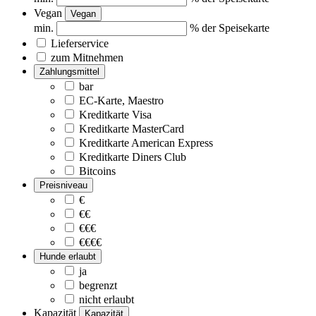
Vegan
Vegan
min.
% der Speisekarte
Lieferservice
zum Mitnehmen
Zahlungsmittel
bar
EC-Karte, Maestro
Kreditkarte Visa
Kreditkarte MasterCard
Kreditkarte American Express
Kreditkarte Diners Club
Bitcoins
Preisniveau
€
€€
€€€
€€€€
Hunde erlaubt
ja
begrenzt
nicht erlaubt
Kapazität
Kapazität