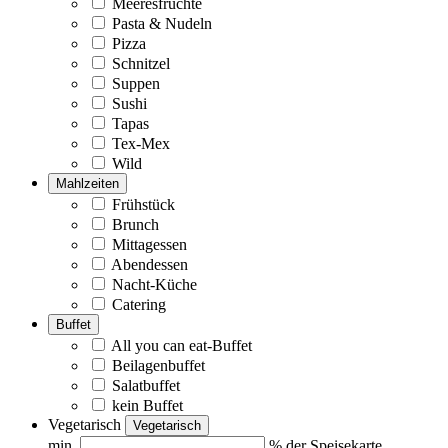
Meeresfrüchte
Pasta & Nudeln
Pizza
Schnitzel
Suppen
Sushi
Tapas
Tex-Mex
Wild
Mahlzeiten
Frühstück
Brunch
Mittagessen
Abendessen
Nacht-Küche
Catering
Buffet
All you can eat-Buffet
Beilagenbuffet
Salatbuffet
kein Buffet
Vegetarisch
Vegetarisch
min.
% der Speisekarte