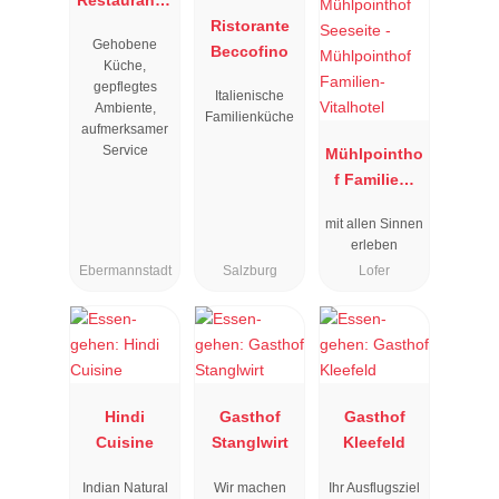
Resengoerg
Ristorante
Gehobene
"
Beccofino
Küche,
gepflegtes
Italienische
Ambiente,
Familienküche
aufmerksamer
Service
Mühlpointho
f Familien-
Vitalhotel
mit allen Sinnen
erleben
Ebermannstadt
Salzburg
Lofer
Hindi
Gasthof
Gasthof
Cuisine
Stanglwirt
Kleefeld
Indian Natural
Wir machen
Ihr Ausflugsziel