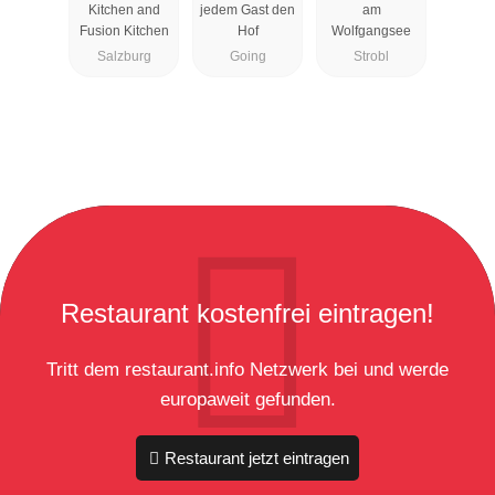
Kitchen and
jedem Gast den
am
Fusion Kitchen
Hof
Wolfgangsee
Salzburg
Going
Strobl
Restaurant kostenfrei eintragen!
Tritt dem restaurant.info Netzwerk bei und werde
europaweit gefunden.
Restaurant jetzt eintragen