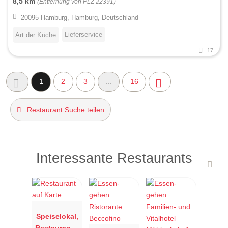
8,5 km
(Entfernung von PLZ 22391)
20095 Hamburg, Hamburg, Deutschland
Lieferservice
Art der Küche
17
1
2
3
...
16
Restaurant Suche teilen
Interessante Restaurants
Speiselokal,
Restaurant "