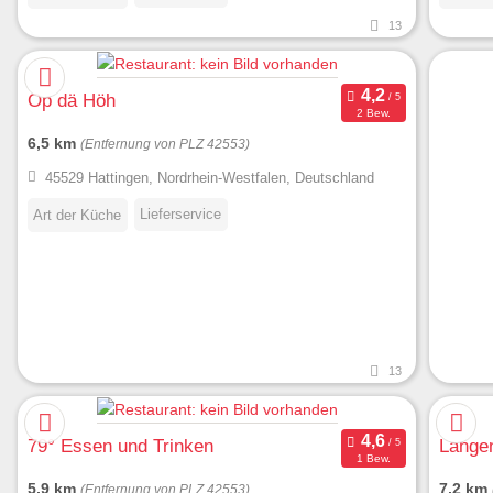
13
Op dä Höh
2 Bew.
6,5 km
(Entfernung von PLZ 42553)
45529 Hattingen, Nordrhein-Westfalen, Deutschland
Lieferservice
Art der Küche
13
79° Essen und Trinken
Langen
1 Bew.
5,9 km
7,2 km
(Entfernung von PLZ 42553)