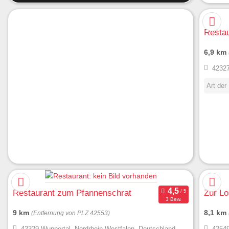
Restau
6,9 km
42327
Art der
Restaurant zum Pfannenschrat
Zur L
3 Bew.
9 km
8,1 km
(Entfernung von PLZ 42553)
42329 Wuppertal, Nordrhein-Westfalen, Deutschland
42549