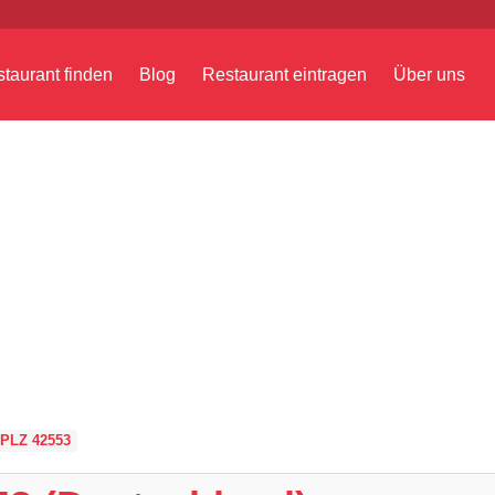
taurant finden
Blog
Restaurant eintragen
Über uns
PLZ 42553