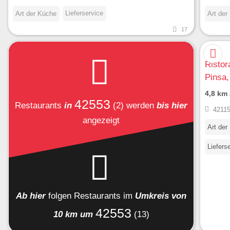
Lieferservice
Art der Küche
Art der
17
Ristor
Pinsa,
4,8 km
42553
Restaurants
in
(2)
werden
bis hier
42115
angezeigt
Art der
Liefers
Ab hier
folgen
Restaurants
im
Umkreis von
42553
10 km um
(13)