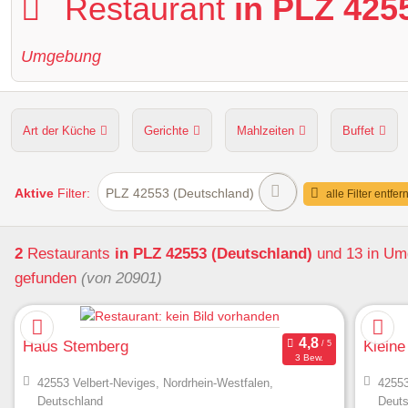
Restaurant
in PLZ 425
Umgebung
Art der Küche
Gerichte
Mahlzeiten
Buffet
Hunde erlaubt
Kapazität
Sitzplätze im Freien
Aktive
Filter:
PLZ 42553 (Deutschland)
alle Filter entfer
2
Restaurants
in PLZ 42553 (Deutschland)
und 13 in U
gefunden
(von 20901)
Haus Stemberg
Kleine
3 Bew.
42553 Velbert-Neviges, Nordrhein-Westfalen,
42553
Deutschland
Deuts