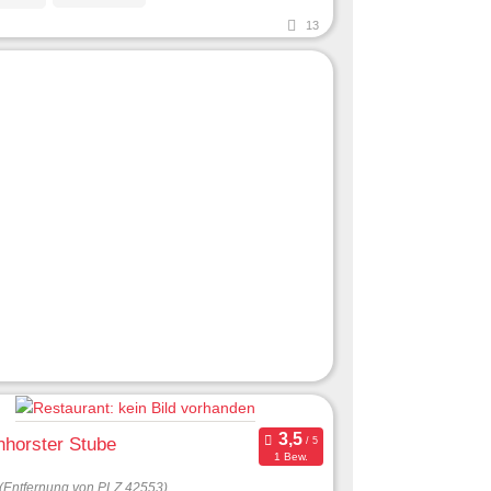
13
horster Stube
1 Bew.
(Entfernung von PLZ 42553)