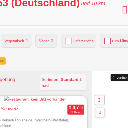
53 (Deutschland)
und
10
km
Vegetarisch
Vegan
Lieferservice
zum Mit
grüner Gastgarten
Parkplätze verfügbar
nen
zurück
mgebung
Sortieren
Standard
nach
 Schweiz
3 Bew.
 Velbert-Tönisheide, Nordrhein-Westfalen,
chland