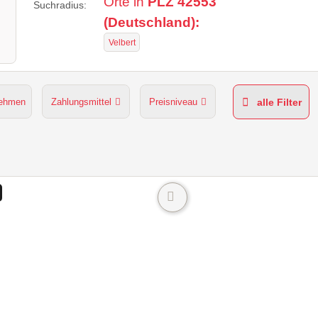
Orte in
PLZ 42553
Suchradius:
(Deutschland):
Velbert
nehmen
Zahlungsmittel
Preisniveau
alle Filter