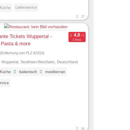
Lieferservice
 Küche
17
ante Tickets Wuppertal -
2 Bew.
 Pasta & more
(Entfernung von PLZ 42553)
 Wuppertal, Nordrhein-Westfalen, Deutschland
 Küche:
italienisch
mediterran
ervice
34