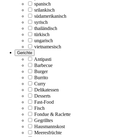
spanisch
srilankisch
südamerikanisch
syrisch
thailändisch
türkisch
ungarisch
vietnamesisch
Gerichte
Antipasti
Barbecue
Burger
Burrito
Curry
Delikatessen
Desserts
Fast-Food
Fisch
Fondue & Raclette
Gegrilltes
Hausmannskost
Meeresfrüchte