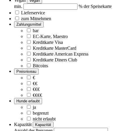
Vegan
Vegan
min.
% der Speisekarte
Lieferservice
zum Mitnehmen
Zahlungsmittel
bar
EC-Karte, Maestro
Kreditkarte Visa
Kreditkarte MasterCard
Kreditkarte American Express
Kreditkarte Diners Club
Bitcoins
Preisniveau
€
€€
€€€
€€€€
Hunde erlaubt
ja
begrenzt
nicht erlaubt
Kapazität
Kapazität
Anzahl der Personen