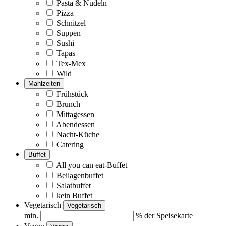
Pasta & Nudeln
Pizza
Schnitzel
Suppen
Sushi
Tapas
Tex-Mex
Wild
Mahlzeiten
Frühstück
Brunch
Mittagessen
Abendessen
Nacht-Küche
Catering
Buffet
All you can eat-Buffet
Beilagenbuffet
Salatbuffet
kein Buffet
Vegetarisch
Vegetarisch
min.
% der Speisekarte