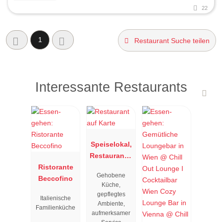
22
1
Restaurant Suche teilen
Interessante Restaurants
Speiselokal,
Restaurant "
Ristorante
Resengoerg
Gehobene
Beccofino
"
Küche,
gepflegtes
Italienische
Ambiente,
Familienküche
aufmerksamer