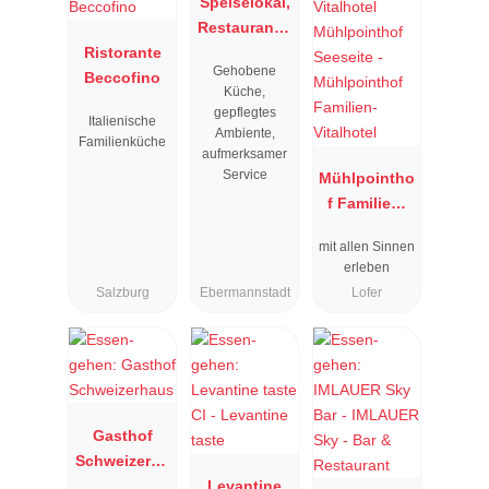
Speiselokal,
Restaurant "
Ristorante
Resengoerg
Gehobene
Beccofino
"
Küche,
gepflegtes
Italienische
Ambiente,
Familienküche
aufmerksamer
Service
Mühlpointho
f Familien-
Vitalhotel
mit allen Sinnen
erleben
Salzburg
Ebermannstadt
Lofer
Gasthof
Schweizerha
us
Levantine