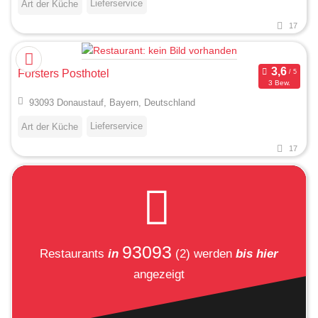
Lieferservice
Art der Küche
17
Forsters Posthotel
3 Bew.
93093 Donaustauf, Bayern, Deutschland
Lieferservice
Art der Küche
17
93093
Restaurants
in
(2)
werden
bis hier
angezeigt