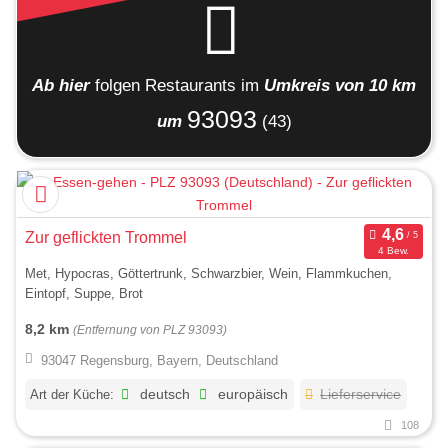
Ab hier
folgen
Restaurants
im
Umkreis von 10 km
93093
um
(43)
Zur geflickten Trommel
4 Bew.
Met, Hypocras, Göttertrunk, Schwarzbier, Wein, Flammkuchen,
Eintopf, Suppe, Brot
8,2 km
(Entfernung von PLZ 93093)
93047 Regensburg, Bayern, Deutschland
Art der Küche:
deutsch
europäisch
Lieferservice
108