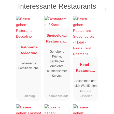
Interessante Restaurants
Speiselokal,
Restaurant "
Ristorante
Resengoerg
Gehobene
Beccofino
"
Küche,
gepflegtes
Italienische
Hotel -
Ambiente,
Familienküche
Restaurant
aufmerksamer
Service
Rosmarie
Ankommen und
sich Wohlfühlen
Moos in
Salzburg
Ebermannstadt
Passeier