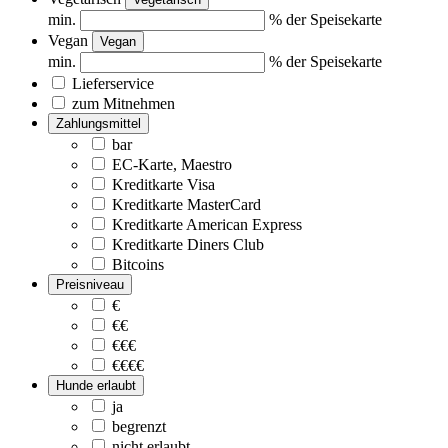
min.
% der Speisekarte
Vegan
Vegan
min.
% der Speisekarte
Lieferservice
zum Mitnehmen
Zahlungsmittel
bar
EC-Karte, Maestro
Kreditkarte Visa
Kreditkarte MasterCard
Kreditkarte American Express
Kreditkarte Diners Club
Bitcoins
Preisniveau
€
€€
€€€
€€€€
Hunde erlaubt
ja
begrenzt
nicht erlaubt