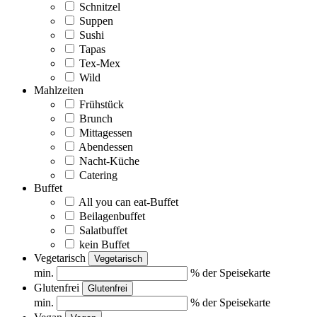
Schnitzel
Suppen
Sushi
Tapas
Tex-Mex
Wild
Mahlzeiten
Frühstück
Brunch
Mittagessen
Abendessen
Nacht-Küche
Catering
Buffet
All you can eat-Buffet
Beilagenbuffet
Salatbuffet
kein Buffet
Vegetarisch
Vegetarisch
min.
% der Speisekarte
Glutenfrei
Glutenfrei
min.
% der Speisekarte