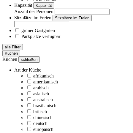
Kapazität
Kapazität
Anzahl der Personen
Sitzplätze im Freien
Sitzplätze im Freien
grüner Gastgarten
Parkplätze verfügbar
alle Filter
Küchen
Küchen
schließen
Art der Küche
afrikanisch
amerikanisch
arabisch
asiatisch
australisch
brasilianisch
britisch
chinesisch
deutsch
europäisch