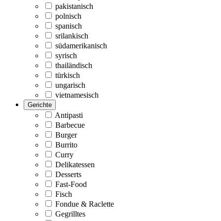
pakistanisch
polnisch
spanisch
srilankisch
südamerikanisch
syrisch
thailändisch
türkisch
ungarisch
vietnamesisch
Gerichte
Antipasti
Barbecue
Burger
Burrito
Curry
Delikatessen
Desserts
Fast-Food
Fisch
Fondue & Raclette
Gegrilltes