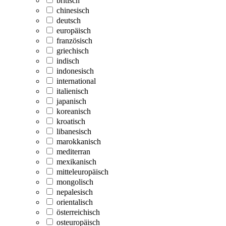
britisch
chinesisch
deutsch
europäisch
französisch
griechisch
indisch
indonesisch
international
italienisch
japanisch
koreanisch
kroatisch
libanesisch
marokkanisch
mediterran
mexikanisch
mitteleuropäisch
mongolisch
nepalesisch
orientalisch
österreichisch
osteuropäisch