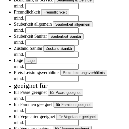
Bedienung & Service
mind.
Freundlichkeit
Freundlichkeit
mind.
Sauberkeit allgemein
Sauberkeit allgemein
mind.
Sauberkeit Sanitär
Sauberkeit Sanitär
mind.
Zustand Sanitär
Zustand Sanitär
mind.
Lage
Lage
mind.
Preis-Leistungsverhältnis
Preis-Leistungsverhältnis
mind.
geeignet für
für Paare geeignet
für Paare geeignet
mind.
für Familien geeignet
für Familien geeignet
mind.
für Vegetarier geeignet
für Vegetarier geeignet
mind.
für Veganer geeignet
für Veganer geeignet