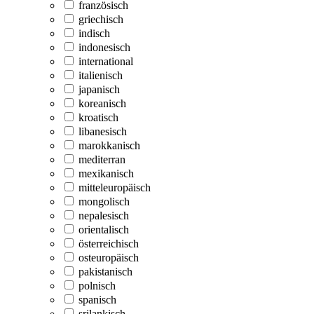
französisch
griechisch
indisch
indonesisch
international
italienisch
japanisch
koreanisch
kroatisch
libanesisch
marokkanisch
mediterran
mexikanisch
mitteleuropäisch
mongolisch
nepalesisch
orientalisch
österreichisch
osteuropäisch
pakistanisch
polnisch
spanisch
srilankisch