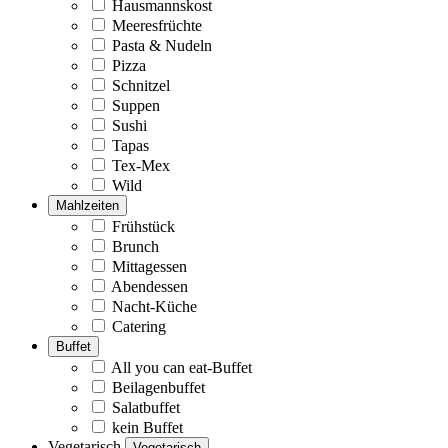
Hausmannskost
Meeresfrüchte
Pasta & Nudeln
Pizza
Schnitzel
Suppen
Sushi
Tapas
Tex-Mex
Wild
Mahlzeiten
Frühstück
Brunch
Mittagessen
Abendessen
Nacht-Küche
Catering
Buffet
All you can eat-Buffet
Beilagenbuffet
Salatbuffet
kein Buffet
Vegetarisch
Vegetarisch