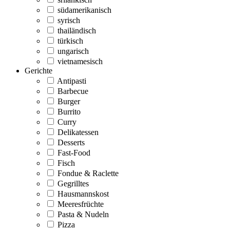
südamerikanisch
syrisch
thailändisch
türkisch
ungarisch
vietnamesisch
Gerichte
Antipasti
Barbecue
Burger
Burrito
Curry
Delikatessen
Desserts
Fast-Food
Fisch
Fondue & Raclette
Gegrilltes
Hausmannskost
Meeresfrüchte
Pasta & Nudeln
Pizza