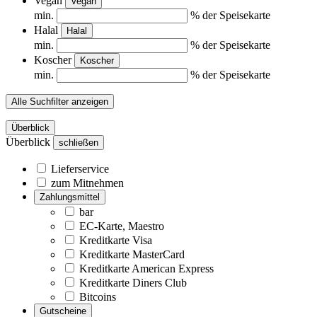
Vegan
Vegan
min.
% der Speisekarte
Halal
Halal
min.
% der Speisekarte
Koscher
Koscher
min.
% der Speisekarte
Alle Suchfilter anzeigen
Überblick
Überblick
schließen
Lieferservice
zum Mitnehmen
Zahlungsmittel
bar
EC-Karte, Maestro
Kreditkarte Visa
Kreditkarte MasterCard
Kreditkarte American Express
Kreditkarte Diners Club
Bitcoins
Gutscheine