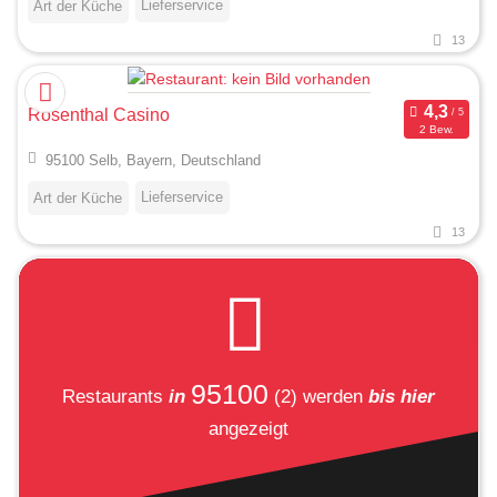
Lieferservice
Art der Küche
13
Rosenthal Casino
2 Bew.
95100 Selb, Bayern, Deutschland
Lieferservice
Art der Küche
13
95100
Restaurants
in
(2)
werden
bis hier
angezeigt