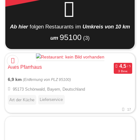
Ab hier
folgen
Restaurants
im
Umkreis von 10 km
95100
um
(3)
Altes Pfarrhaus
3 Bew.
6,9 km
(Entfernung von PLZ 95100)
95173 Schönwald, Bayern, Deutschland
Lieferservice
Art der Küche
17