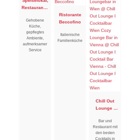
Speiselokal,
Restaurant "
Resengoerg
Ristorante
Gehobene
"
Beccofino
Küche,
gepflegtes
Italienische
Ambiente,
Familienküche
aufmerksamer
Service
Chill Out
Lounge I
Cocktailbar
Bar und
Wien
Restaurant mit
den besten
Cocktails in