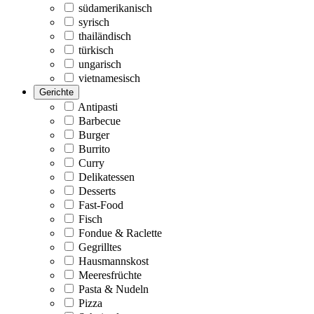
südamerikanisch
syrisch
thailändisch
türkisch
ungarisch
vietnamesisch
Gerichte
Antipasti
Barbecue
Burger
Burrito
Curry
Delikatessen
Desserts
Fast-Food
Fisch
Fondue & Raclette
Gegrilltes
Hausmannskost
Meeresfrüchte
Pasta & Nudeln
Pizza