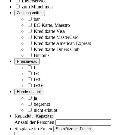
Lieferservice
zum Mitnehmen
Zahlungsmittel
bar
EC-Karte, Maestro
Kreditkarte Visa
Kreditkarte MasterCard
Kreditkarte American Express
Kreditkarte Diners Club
Bitcoins
Preisniveau
€
€€
€€€
€€€€
Hunde erlaubt
ja
begrenzt
nicht erlaubt
Kapazität
Kapazität
Anzahl der Personen
Sitzplätze im Freien
Sitzplätze im Freien