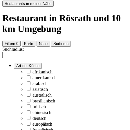
Restaurants in meiner Nähe
Restaurant
in Rösrath
und
10
km Umgebung
Filtern
0
Karte
Nähe
Sortieren
Suchradius:
Art der Küche
afrikanisch
amerikanisch
arabisch
asiatisch
australisch
brasilianisch
britisch
chinesisch
deutsch
europäisch
französisch