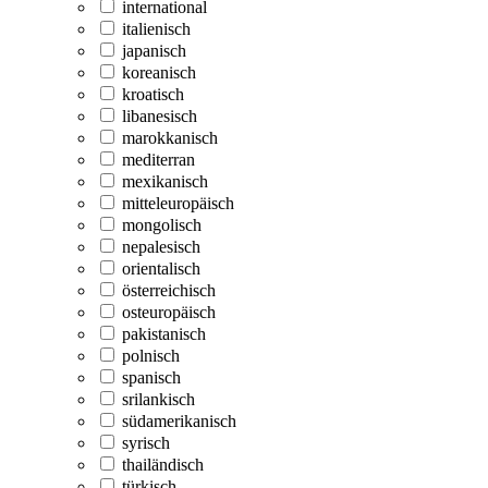
international
italienisch
japanisch
koreanisch
kroatisch
libanesisch
marokkanisch
mediterran
mexikanisch
mitteleuropäisch
mongolisch
nepalesisch
orientalisch
österreichisch
osteuropäisch
pakistanisch
polnisch
spanisch
srilankisch
südamerikanisch
syrisch
thailändisch
türkisch