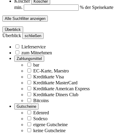
Koscher
Koscher
min.
% der Speisekarte
Alle Suchfilter anzeigen
Überblick
Überblick
schließen
Lieferservice
zum Mitnehmen
Zahlungsmittel
bar
EC-Karte, Maestro
Kreditkarte Visa
Kreditkarte MasterCard
Kreditkarte American Express
Kreditkarte Diners Club
Bitcoins
Gutscheine
Edenred
Sodexo
eigene Gutscheine
keine Gutscheine