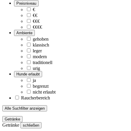
Preisniveau
€
€€
€€€
€€€€
Ambiente
gehoben
klassisch
leger
modern
traditionell
urig
Hunde erlaubt
ja
begrenzt
nicht erlaubt
Raucherbereich
Alle Suchfilter anzeigen
Getränke
Getränke
schließen