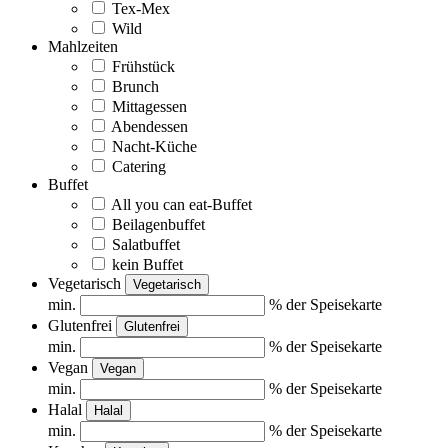
Tex-Mex
Wild
Mahlzeiten
Frühstück
Brunch
Mittagessen
Abendessen
Nacht-Küche
Catering
Buffet
All you can eat-Buffet
Beilagenbuffet
Salatbuffet
kein Buffet
Vegetarisch
Vegetarisch
min.
% der Speisekarte
Glutenfrei
Glutenfrei
min.
% der Speisekarte
Vegan
Vegan
min.
% der Speisekarte
Halal
Halal
min.
% der Speisekarte