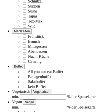
Schnitzel
Suppen
Sushi
Tapas
Tex-Mex
Wild
Mahlzeiten
Frühstück
Brunch
Mittagessen
Abendessen
Nacht-Küche
Catering
Buffet
All you can eat-Buffet
Beilagenbuffet
Salatbuffet
kein Buffet
Vegetarisch
Vegetarisch
min.
% der Speisekarte
Vegan
Vegan
min.
% der Speisekarte