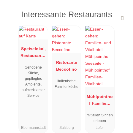
Interessante Restaurants
Speiselokal,
Restaurant "
Resengoerg
Ristorante
Gehobene
"
Beccofino
Küche,
gepflegtes
Italienische
Ambiente,
Familienküche
aufmerksamer
Service
Mühlpointho
f Familien-
Vitalhotel
mit allen Sinnen
erleben
Ebermannstadt
Salzburg
Lofer