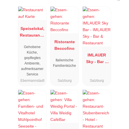
Speiselokal,
Restaurant "
Resengoerg
Ristorante
Gehobene
"
Beccofino
Küche,
IMLAUER
gepflegtes
Italienische
Sky - Bar &
Ambiente,
Familienküche
Restaurant
aufmerksamer
Service
Ebermannstadt
Salzburg
Salzburg