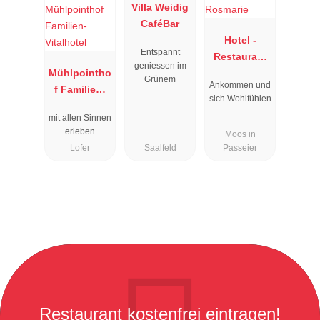
Villa Weidig
CaféBar
Hotel -
Entspannt
Restaurant
geniessen im
Mühlpointho
Rosmarie
Grünem
Ankommen und
f Familien-
sich Wohlfühlen
Vitalhotel
mit allen Sinnen
erleben
Moos in
Lofer
Saalfeld
Passeier
Restaurant kostenfrei eintragen!