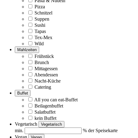
Pasta & Nudeln
Pizza
Schnitzel
Suppen
Sushi
Tapas
Tex-Mex
Wild
Mahlzeiten
Frühstück
Brunch
Mittagessen
Abendessen
Nacht-Küche
Catering
Buffet
All you can eat-Buffet
Beilagenbuffet
Salatbuffet
kein Buffet
Vegetarisch
Vegetarisch
min.
% der Speisekarte
Vegan
Vegan