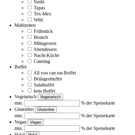
Sushi
Tapas
Tex-Mex
Wild
Mahlzeiten
Frühstück
Brunch
Mittagessen
Abendessen
Nacht-Küche
Catering
Buffet
All you can eat-Buffet
Beilagenbuffet
Salatbuffet
kein Buffet
Vegetarisch
Vegetarisch
min.
% der Speisekarte
Glutenfrei
Glutenfrei
min.
% der Speisekarte
Vegan
Vegan
min.
% der Speisekarte
Halal
Halal