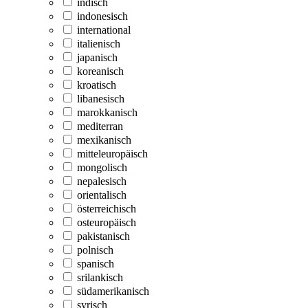
indisch
indonesisch
international
italienisch
japanisch
koreanisch
kroatisch
libanesisch
marokkanisch
mediterran
mexikanisch
mitteleuropäisch
mongolisch
nepalesisch
orientalisch
österreichisch
osteuropäisch
pakistanisch
polnisch
spanisch
srilankisch
südamerikanisch
syrisch