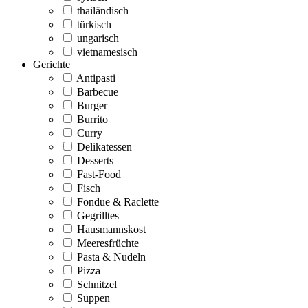
thailändisch
türkisch
ungarisch
vietnamesisch
Gerichte
Antipasti
Barbecue
Burger
Burrito
Curry
Delikatessen
Desserts
Fast-Food
Fisch
Fondue & Raclette
Gegrilltes
Hausmannskost
Meeresfrüchte
Pasta & Nudeln
Pizza
Schnitzel
Suppen