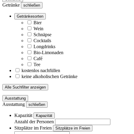
Getränke
schließen
Getränkesorten
Bier
Wein
Schnäpse
Cocktails
Longdrinks
Bio-Limonaden
Café
Tee
kostenlos nachfüllen
keine alkoholischen Getränke
Alle Suchfilter anzeigen
Ausstattung
Ausstattung
schließen
Kapazität
Kapazität
Anzahl der Personen
Sitzplätze im Freien
Sitzplätze im Freien