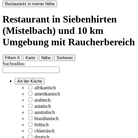
Restaurants in meiner Nähe
Restaurant
in Siebenhirten
(Mistelbach)
und
10
km
Umgebung
mit Raucherbereich
Filtern
0
Karte
Nähe
Sortieren
Suchradius:
Art der Küche
afrikanisch
amerikanisch
arabisch
asiatisch
australisch
brasilianisch
britisch
chinesisch
deutsch