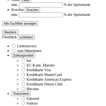
min.
% der Speisekarte
Koscher
Koscher
min.
% der Speisekarte
Alle Suchfilter anzeigen
Überblick
Überblick
schließen
Lieferservice
zum Mitnehmen
Zahlungsmittel
bar
EC-Karte, Maestro
Kreditkarte Visa
Kreditkarte MasterCard
Kreditkarte American Express
Kreditkarte Diners Club
Bitcoins
Gutscheine
Edenred
Sodexo