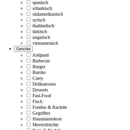
spanisch
srilankisch
südamerikanisch
syrisch
thailändisch
türkisch
ungarisch
vietnamesisch
Gerichte
Antipasti
Barbecue
Burger
Burrito
Curry
Delikatessen
Desserts
Fast-Food
Fisch
Fondue & Raclette
Gegrilltes
Hausmannskost
Meeresfrüchte