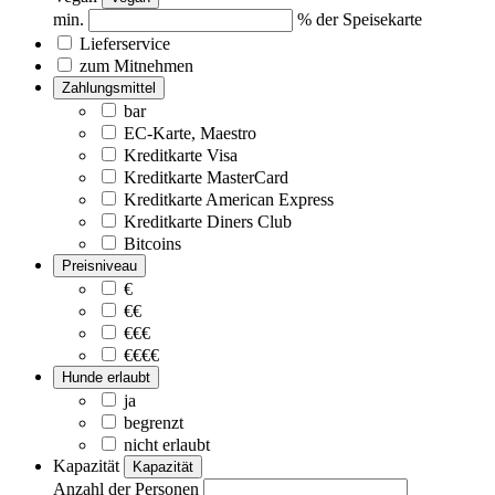
min.
% der Speisekarte
Lieferservice
zum Mitnehmen
Zahlungsmittel
bar
EC-Karte, Maestro
Kreditkarte Visa
Kreditkarte MasterCard
Kreditkarte American Express
Kreditkarte Diners Club
Bitcoins
Preisniveau
€
€€
€€€
€€€€
Hunde erlaubt
ja
begrenzt
nicht erlaubt
Kapazität
Kapazität
Anzahl der Personen