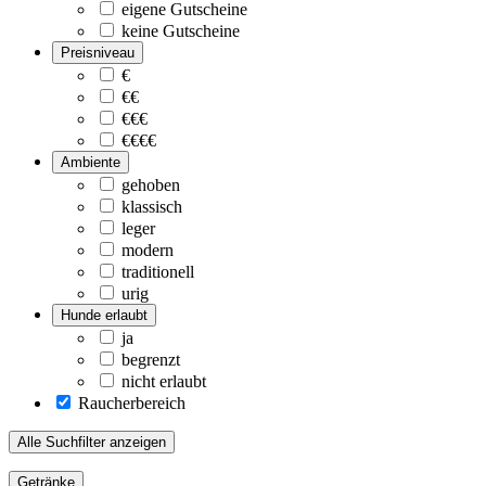
eigene Gutscheine
keine Gutscheine
Preisniveau
€
€€
€€€
€€€€
Ambiente
gehoben
klassisch
leger
modern
traditionell
urig
Hunde erlaubt
ja
begrenzt
nicht erlaubt
Raucherbereich
Alle Suchfilter anzeigen
Getränke