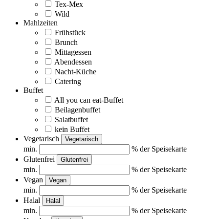
Tex-Mex
Wild
Mahlzeiten
Frühstück
Brunch
Mittagessen
Abendessen
Nacht-Küche
Catering
Buffet
All you can eat-Buffet
Beilagenbuffet
Salatbuffet
kein Buffet
Vegetarisch
Vegetarisch
min.
% der Speisekarte
Glutenfrei
Glutenfrei
min.
% der Speisekarte
Vegan
Vegan
min.
% der Speisekarte
Halal
Halal
min.
% der Speisekarte