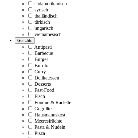
südamerikanisch
syrisch
thailändisch
türkisch
ungarisch
vietnamesisch
Gerichte
Antipasti
Barbecue
Burger
Burrito
Curry
Delikatessen
Desserts
Fast-Food
Fisch
Fondue & Raclette
Gegrilltes
Hausmannskost
Meeresfrüchte
Pasta & Nudeln
Pizza