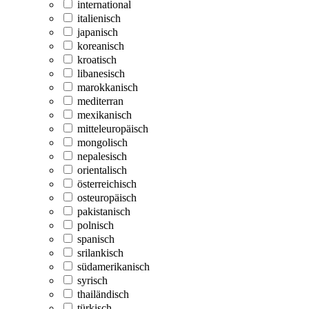
international
italienisch
japanisch
koreanisch
kroatisch
libanesisch
marokkanisch
mediterran
mexikanisch
mitteleuropäisch
mongolisch
nepalesisch
orientalisch
österreichisch
osteuropäisch
pakistanisch
polnisch
spanisch
srilankisch
südamerikanisch
syrisch
thailändisch
türkisch