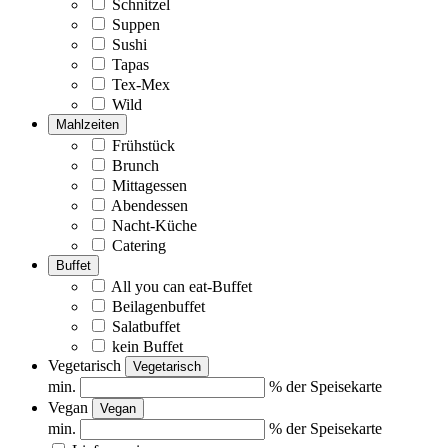
Schnitzel
Suppen
Sushi
Tapas
Tex-Mex
Wild
Mahlzeiten
Frühstück
Brunch
Mittagessen
Abendessen
Nacht-Küche
Catering
Buffet
All you can eat-Buffet
Beilagenbuffet
Salatbuffet
kein Buffet
Vegetarisch
Vegetarisch
min.
% der Speisekarte
Vegan
Vegan
min.
% der Speisekarte