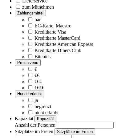
Lieferservice
zum Mitnehmen
Zahlungsmittel
bar
EC-Karte, Maestro
Kreditkarte Visa
Kreditkarte MasterCard
Kreditkarte American Express
Kreditkarte Diners Club
Bitcoins
Preisniveau
€
€€
€€€
€€€€
Hunde erlaubt
ja
begrenzt
nicht erlaubt
Kapazität
Kapazität
Anzahl der Personen
Sitzplätze im Freien
Sitzplätze im Freien