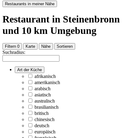
Restaurants in meiner Nähe
Restaurant
in Steinenbronn
und
10
km Umgebung
Filtern
0
Karte
Nähe
Sortieren
Suchradius:
Art der Küche
afrikanisch
amerikanisch
arabisch
asiatisch
australisch
brasilianisch
britisch
chinesisch
deutsch
europäisch
französisch