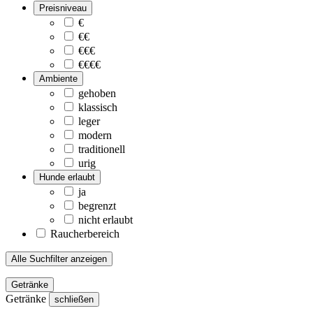
Preisniveau
€
€€
€€€
€€€€
Ambiente
gehoben
klassisch
leger
modern
traditionell
urig
Hunde erlaubt
ja
begrenzt
nicht erlaubt
Raucherbereich
Alle Suchfilter anzeigen
Getränke
Getränke
schließen