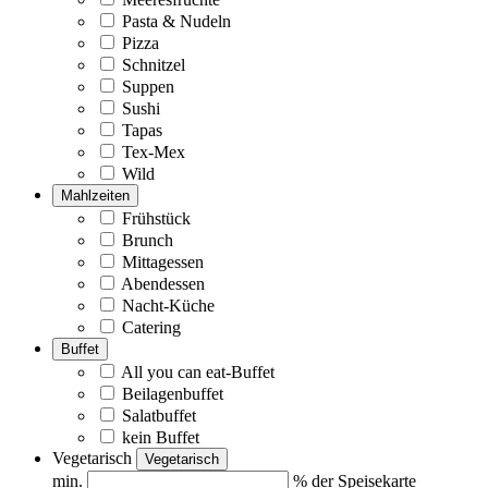
Pasta & Nudeln
Pizza
Schnitzel
Suppen
Sushi
Tapas
Tex-Mex
Wild
Mahlzeiten
Frühstück
Brunch
Mittagessen
Abendessen
Nacht-Küche
Catering
Buffet
All you can eat-Buffet
Beilagenbuffet
Salatbuffet
kein Buffet
Vegetarisch
Vegetarisch
min.
% der Speisekarte