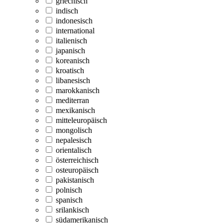
griechisch
indisch
indonesisch
international
italienisch
japanisch
koreanisch
kroatisch
libanesisch
marokkanisch
mediterran
mexikanisch
mitteleuropäisch
mongolisch
nepalesisch
orientalisch
österreichisch
osteuropäisch
pakistanisch
polnisch
spanisch
srilankisch
südamerikanisch