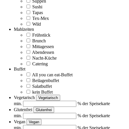
Suppen
Sushi
Tapas
Tex-Mex
Wild
Mahlzeiten
Frühstück
Brunch
Mittagessen
Abendessen
Nacht-Küche
Catering
Buffet
All you can eat-Buffet
Beilagenbuffet
Salatbuffet
kein Buffet
Vegetarisch
Vegetarisch
min.
% der Speisekarte
Glutenfrei
Glutenfrei
min.
% der Speisekarte
Vegan
Vegan
min.
% der Speisekarte