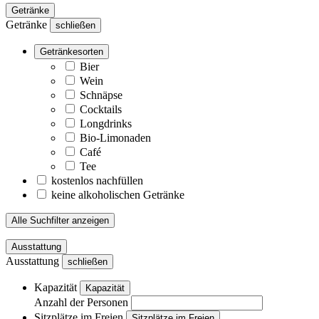
Getränke
Getränke
schließen
Getränkesorten
Bier
Wein
Schnäpse
Cocktails
Longdrinks
Bio-Limonaden
Café
Tee
kostenlos nachfüllen
keine alkoholischen Getränke
Alle Suchfilter anzeigen
Ausstattung
Ausstattung
schließen
Kapazität
Kapazität
Anzahl der Personen
Sitzplätze im Freien
Sitzplätze im Freien