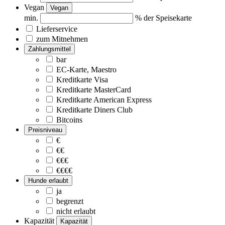
Vegan
Vegan
min.
% der Speisekarte
Lieferservice
zum Mitnehmen
Zahlungsmittel
bar
EC-Karte, Maestro
Kreditkarte Visa
Kreditkarte MasterCard
Kreditkarte American Express
Kreditkarte Diners Club
Bitcoins
Preisniveau
€
€€
€€€
€€€€
Hunde erlaubt
ja
begrenzt
nicht erlaubt
Kapazität
Kapazität