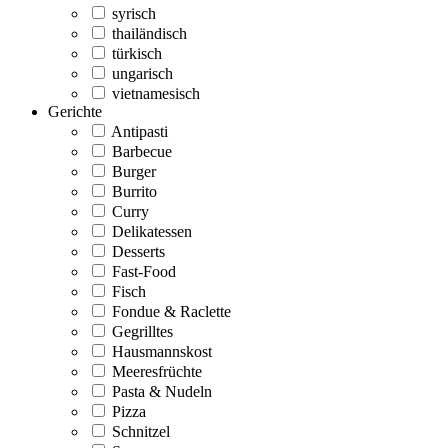
syrisch
thailändisch
türkisch
ungarisch
vietnamesisch
Gerichte
Antipasti
Barbecue
Burger
Burrito
Curry
Delikatessen
Desserts
Fast-Food
Fisch
Fondue & Raclette
Gegrilltes
Hausmannskost
Meeresfrüchte
Pasta & Nudeln
Pizza
Schnitzel