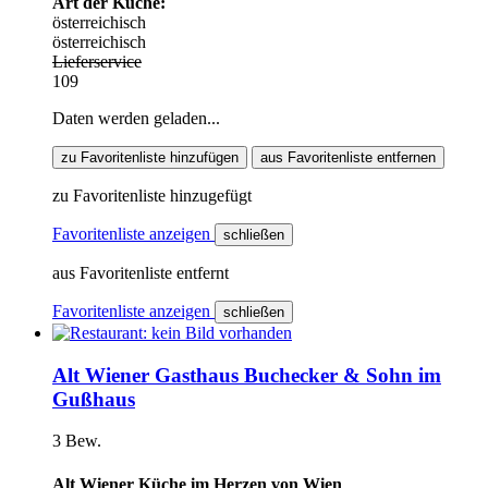
Art der Küche:
österreichisch
österreichisch
Lieferservice
109
Daten werden geladen...
zu Favoritenliste hinzufügen
aus Favoritenliste entfernen
zu Favoritenliste hinzugefügt
Favoritenliste anzeigen
schließen
aus Favoritenliste entfernt
Favoritenliste anzeigen
schließen
Alt Wiener Gasthaus Buchecker & Sohn im
Gußhaus
3 Bew.
Alt Wiener Küche im Herzen von Wien