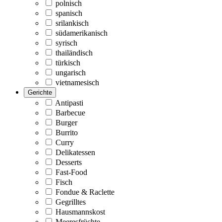
polnisch
spanisch
srilankisch
südamerikanisch
syrisch
thailändisch
türkisch
ungarisch
vietnamesisch
Gerichte
Antipasti
Barbecue
Burger
Burrito
Curry
Delikatessen
Desserts
Fast-Food
Fisch
Fondue & Raclette
Gegrilltes
Hausmannskost
Meeresfrüchte