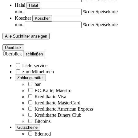
Halal
Halal
min.
% der Speisekarte
Koscher
Koscher
min.
% der Speisekarte
Alle Suchfilter anzeigen
Überblick
Überblick
schließen
Lieferservice
zum Mitnehmen
Zahlungsmittel
bar
EC-Karte, Maestro
Kreditkarte Visa
Kreditkarte MasterCard
Kreditkarte American Express
Kreditkarte Diners Club
Bitcoins
Gutscheine
Edenred