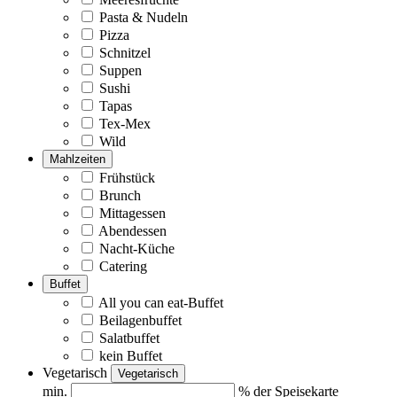
Pasta & Nudeln
Pizza
Schnitzel
Suppen
Sushi
Tapas
Tex-Mex
Wild
Mahlzeiten
Frühstück
Brunch
Mittagessen
Abendessen
Nacht-Küche
Catering
Buffet
All you can eat-Buffet
Beilagenbuffet
Salatbuffet
kein Buffet
Vegetarisch
Vegetarisch
min.
% der Speisekarte