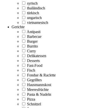
syrisch
thailändisch
türkisch
ungarisch
vietnamesisch
Gerichte
Antipasti
Barbecue
Burger
Burrito
Curry
Delikatessen
Desserts
Fast-Food
Fisch
Fondue & Raclette
Gegrilltes
Hausmannskost
Meeresfrüchte
Pasta & Nudeln
Pizza
Schnitzel