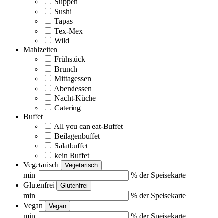
Suppen
Sushi
Tapas
Tex-Mex
Wild
Mahlzeiten
Frühstück
Brunch
Mittagessen
Abendessen
Nacht-Küche
Catering
Buffet
All you can eat-Buffet
Beilagenbuffet
Salatbuffet
kein Buffet
Vegetarisch
Vegetarisch
min.
% der Speisekarte
Glutenfrei
Glutenfrei
min.
% der Speisekarte
Vegan
Vegan
min.
% der Speisekarte