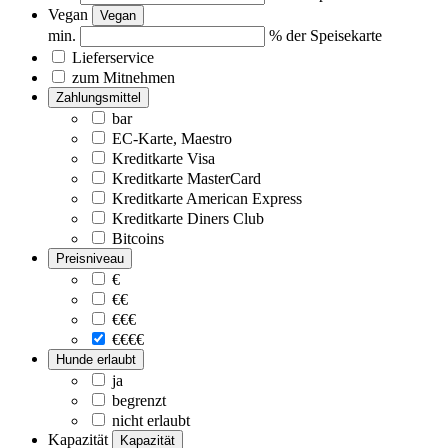
Vegan
Vegan
min.
% der Speisekarte
Lieferservice
zum Mitnehmen
Zahlungsmittel
bar
EC-Karte, Maestro
Kreditkarte Visa
Kreditkarte MasterCard
Kreditkarte American Express
Kreditkarte Diners Club
Bitcoins
Preisniveau
€
€€
€€€
€€€€
Hunde erlaubt
ja
begrenzt
nicht erlaubt
Kapazität
Kapazität