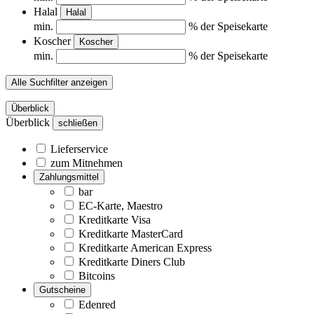
Halal
Halal
min.
% der Speisekarte
Koscher
Koscher
min.
% der Speisekarte
Alle Suchfilter anzeigen
Überblick
Überblick
schließen
Lieferservice
zum Mitnehmen
Zahlungsmittel
bar
EC-Karte, Maestro
Kreditkarte Visa
Kreditkarte MasterCard
Kreditkarte American Express
Kreditkarte Diners Club
Bitcoins
Gutscheine
Edenred