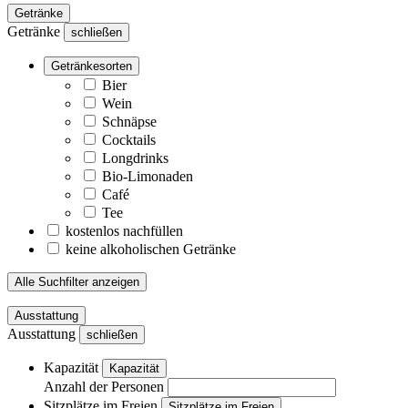
Getränke
Getränke
schließen
Getränkesorten
Bier
Wein
Schnäpse
Cocktails
Longdrinks
Bio-Limonaden
Café
Tee
kostenlos nachfüllen
keine alkoholischen Getränke
Alle Suchfilter anzeigen
Ausstattung
Ausstattung
schließen
Kapazität
Kapazität
Anzahl der Personen
Sitzplätze im Freien
Sitzplätze im Freien