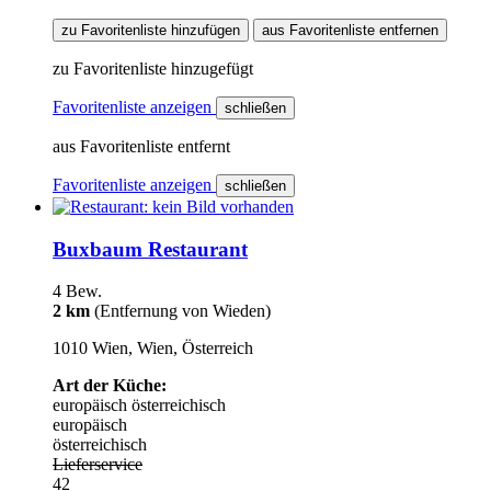
zu Favoritenliste hinzufügen
aus Favoritenliste entfernen
zu Favoritenliste hinzugefügt
Favoritenliste anzeigen
schließen
aus Favoritenliste entfernt
Favoritenliste anzeigen
schließen
Buxbaum Restaurant
4 Bew.
2 km
(Entfernung von Wieden)
1010 Wien, Wien, Österreich
Art der Küche:
europäisch
österreichisch
europäisch
österreichisch
Lieferservice
42