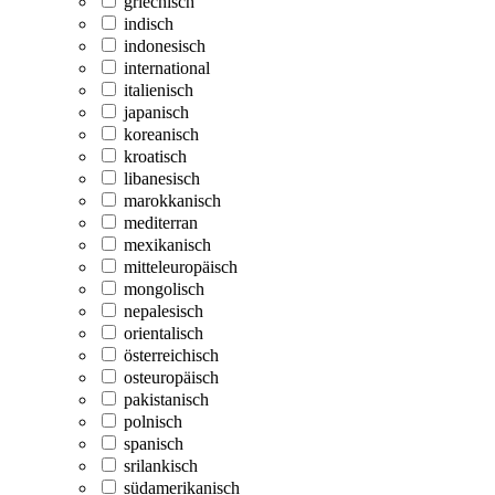
griechisch
indisch
indonesisch
international
italienisch
japanisch
koreanisch
kroatisch
libanesisch
marokkanisch
mediterran
mexikanisch
mitteleuropäisch
mongolisch
nepalesisch
orientalisch
österreichisch
osteuropäisch
pakistanisch
polnisch
spanisch
srilankisch
südamerikanisch