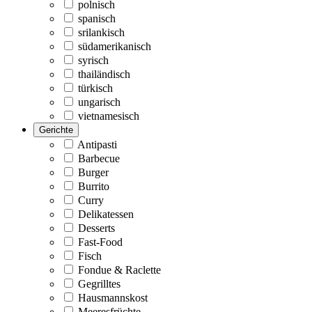
polnisch
spanisch
srilankisch
südamerikanisch
syrisch
thailändisch
türkisch
ungarisch
vietnamesisch
Gerichte
Antipasti
Barbecue
Burger
Burrito
Curry
Delikatessen
Desserts
Fast-Food
Fisch
Fondue & Raclette
Gegrilltes
Hausmannskost
Meeresfrüchte