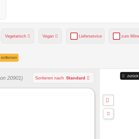
Vegetarisch
Vegan
Lieferservice
zum Mit
grüner Gastgarten
Parkplätze verfügbar
r entfernen
zurück
von 20901)
Sortieren nach
Standard