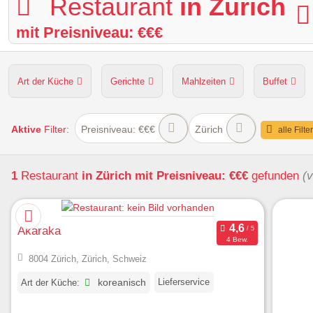
Restaurant
in Zürich
mit Preisniveau: €€€
Art der Küche
Gerichte
Mahlzeiten
Buffet
Hunde erlaubt
Kapazität
Sitzplätze im Freien
Aktive
Filter:
Preisniveau: €€€
Zürich
alle Filte
1
Restaurant
in Zürich
mit Preisniveau: €€€
gefunden
(
Akaraka
4 Bew.
8004 Zürich, Zürich, Schweiz
Lieferservice
Art der Küche:
koreanisch