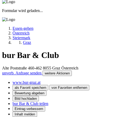
Formular wird geladen...
Essen-gehen
Österreich
Steiermark
Graz
bur Bar & Club
Alte Poststraße 460-462
8055
Graz
Österreich
unverb. Anfrage senden
weitere Aktionen
www.bur-graz.at
als Favorit speichern
von Favoriten entfernen
Bewertung abgeben
Bild hochladen
bur Bar & Club teilen
Eintrag verbessern
Inhalt melden