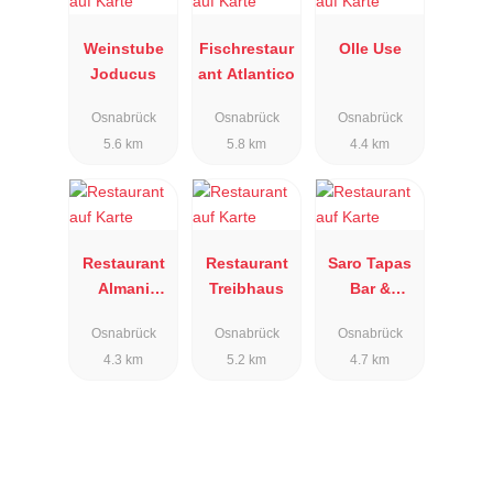
Weinstube
Fischrestaur
Olle Use
Joducus
ant Atlantico
Osnabrück
Osnabrück
Osnabrück
5.6 km
5.8 km
4.4 km
Restaurant
Restaurant
Saro Tapas
Almani
Treibhaus
Bar &
Osnabrück
Lounge
Osnabrück
Osnabrück
Osnabrück
4.3 km
5.2 km
4.7 km