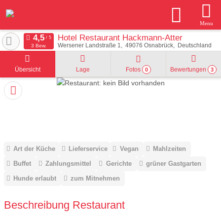
Menu
Hotel Restaurant Hackmann-Atter
Wersener Landstraße 1
49076
Osnabrück
Deutschland
3 Bew.
Übersicht
Lage
Fotos
Bewertungen
0
3
Art der Küche
Lieferservice
Vegan
Mahlzeiten
Buffet
Zahlungsmittel
Gerichte
grüner Gastgarten
Hunde erlaubt
zum Mitnehmen
Beschreibung Restaurant