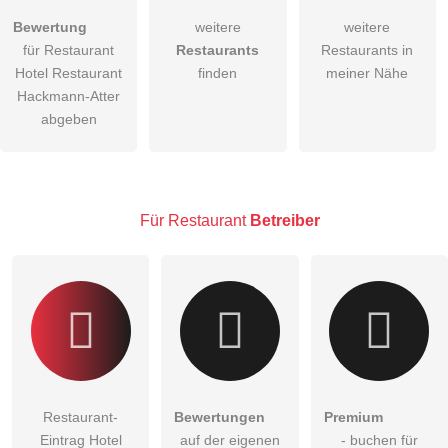
Hiermit akzeptiere ich die
AGB
.
Bewertung
weitere
weitere
für Restaurant
Restaurants
Restaurants in
Die
Datenschutzerklärung
habe ich zur Kenntnis genommen.
Hotel Restaurant
finden
meiner Nähe
öffentliche Frage stellen
Hackmann-Atter
Abbrechen
abgeben
Hinweis:
Bitte beachten Sie, öffentliche Fragen sind
für alle
Besucher sichtbar
.
Klicken Sie hier um eine
individuelle Frage
an den
Restaurant-Eintrag zu stellen
.
Für Restaurant
Betreiber
Restaurant-
Bewertungen
Premium
Eintrag Hotel
auf der eigenen
- buchen für