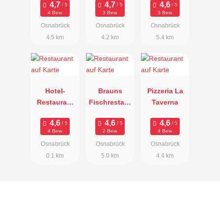
4 Bew.
3 Bew.
3 Bew.
Osnabrück
Osnabrück
Osnabrück
4.5 km
4.2 km
5.4 km
Hotel-
Brauns
Pizzeria La
Restaurant
Fischrestaur
Taverna
Kohlbrecher
ant
4 Bew.
2 Bew.
4 Bew.
Osnabrück
Osnabrück
Osnabrück
0.1 km
5.0 km
4.4 km