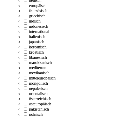
deutsch
europäisch
französisch
griechisch
indisch
indonesisch
international
italienisch
japanisch
koreanisch
kroatisch
libanesisch
marokkanisch
mediterran
mexikanisch
mitteleuropäisch
mongolisch
nepalesisch
orientalisch
österreichisch
osteuropäisch
pakistanisch
polnisch