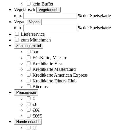
kein Buffet
Vegetarisch
Vegetarisch
min.
% der Speisekarte
Vegan
Vegan
min.
% der Speisekarte
Lieferservice
zum Mitnehmen
Zahlungsmittel
bar
EC-Karte, Maestro
Kreditkarte Visa
Kreditkarte MasterCard
Kreditkarte American Express
Kreditkarte Diners Club
Bitcoins
Preisniveau
€
€€
€€€
€€€€
Hunde erlaubt
ja