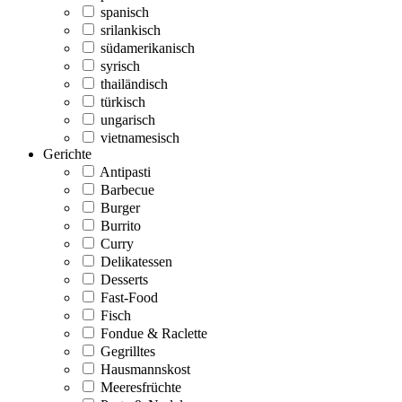
spanisch
srilankisch
südamerikanisch
syrisch
thailändisch
türkisch
ungarisch
vietnamesisch
Gerichte
Antipasti
Barbecue
Burger
Burrito
Curry
Delikatessen
Desserts
Fast-Food
Fisch
Fondue & Raclette
Gegrilltes
Hausmannskost
Meeresfrüchte