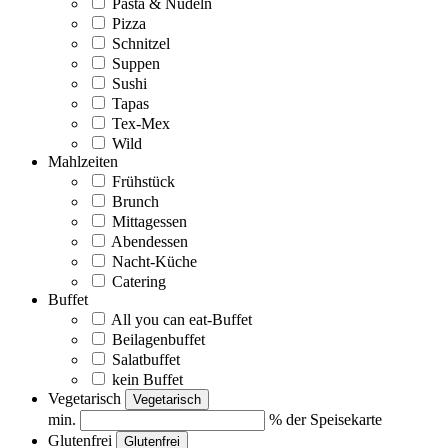
Pasta & Nudeln
Pizza
Schnitzel
Suppen
Sushi
Tapas
Tex-Mex
Wild
Mahlzeiten
Frühstück
Brunch
Mittagessen
Abendessen
Nacht-Küche
Catering
Buffet
All you can eat-Buffet
Beilagenbuffet
Salatbuffet
kein Buffet
Vegetarisch
Vegetarisch
min.
% der Speisekarte
Glutenfrei
Glutenfrei