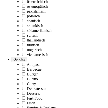
österreichisch
osteuropäisch
pakistanisch
polnisch
spanisch
srilankisch
südamerikanisch
syrisch
thailändisch
türkisch
ungarisch
vietnamesisch
Gerichte
Antipasti
Barbecue
Burger
Burrito
Curry
Delikatessen
Desserts
Fast-Food
Fisch
Fondue & Raclette