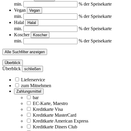
min.
% der Speisekarte
Vegan
Vegan
min.
% der Speisekarte
Halal
Halal
min.
% der Speisekarte
Koscher
Koscher
min.
% der Speisekarte
Alle Suchfilter anzeigen
Überblick
Überblick
schließen
Lieferservice
zum Mitnehmen
Zahlungsmittel
bar
EC-Karte, Maestro
Kreditkarte Visa
Kreditkarte MasterCard
Kreditkarte American Express
Kreditkarte Diners Club