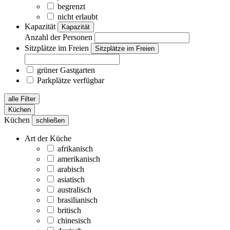
begrenzt
nicht erlaubt
Kapazität
Kapazität
Anzahl der Personen
Sitzplätze im Freien
Sitzplätze im Freien
grüner Gastgarten
Parkplätze verfügbar
alle Filter
Küchen
Küchen
schließen
Art der Küche
afrikanisch
amerikanisch
arabisch
asiatisch
australisch
brasilianisch
britisch
chinesisch