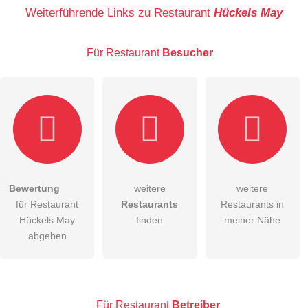
Name
Weiterführende Links zu Restaurant
Hückels May
Für Restaurant
Besucher
E-Mail-Adresse (wird nicht veröffentlicht)
Bewertung
weitere
weitere
Hiermit akzeptiere ich die
AGB
.
für Restaurant
Restaurants
Restaurants in
Hückels May
finden
meiner Nähe
Die
Datenschutzerklärung
habe ich zur Kenntnis genommen.
abgeben
öffentliche Frage stellen
Abbrechen
Hinweis:
Bitte beachten Sie, öffentliche Fragen sind
für alle
Besucher sichtbar
.
Für Restaurant
Betreiber