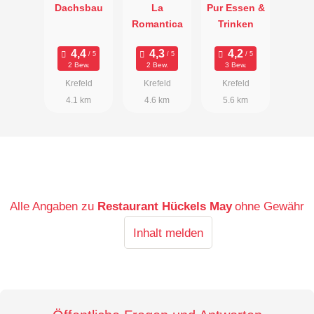
Dachsbau
La
Pur Essen &
Romantica
Trinken
2 Bew.
2 Bew.
3 Bew.
Krefeld
Krefeld
Krefeld
4.1 km
4.6 km
5.6 km
Alle Angaben zu
Restaurant Hückels May
ohne Gewähr
Inhalt melden