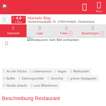
Menu
Hückels May
Hückelsmaystraße 70
47804
Krefeld
Deutschland
3 Bew.
Übersicht
Lage
Fotos
Bewertungen
0
3
Art der Küche
Lieferservice
Vegan
Mahlzeiten
Buffet
Zahlungsmittel
Gerichte
grüner Gastgarten
Hunde erlaubt
zum Mitnehmen
Beschreibung Restaurant