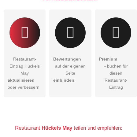
Klicken Sie hier um eine
individuelle Frage
an den
Restaurant-Eintrag zu stellen
.
Restaurant-
Bewertungen
Premium
Eintrag Hückels
auf der eigenen
- buchen für
May
Seite
diesen
aktualisieren
einbinden
Restaurant-
oder verbessern
Eintrag
Restaurant
Hückels May
teilen und empfehlen: