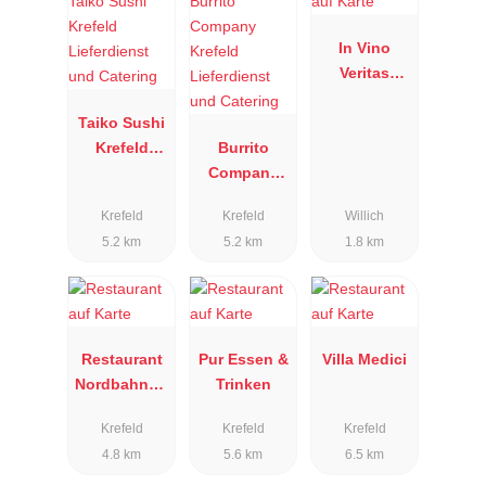
In Vino
Veritas
Restaurant
Taiko Sushi
Krefeld
Burrito
Lieferdienst
Company
und
Krefeld
Krefeld
Krefeld
Willich
Catering
Lieferdienst
5.2 km
5.2 km
1.8 km
und
Catering
Restaurant
Pur Essen &
Villa Medici
Nordbahnho
Trinken
f
Krefeld
Krefeld
Krefeld
4.8 km
5.6 km
6.5 km