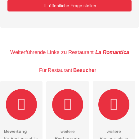
öffentliche Frage stellen
Vorname
Name
Weiterführende Links zu Restaurant
La Romantica
Für Restaurant
Besucher
E-Mail-Adresse (wird nicht veröffentlicht)
Bewertung
weitere
weitere
Hiermit akzeptiere ich die
AGB
.
für Restaurant La
Restaurants
Restaurants in