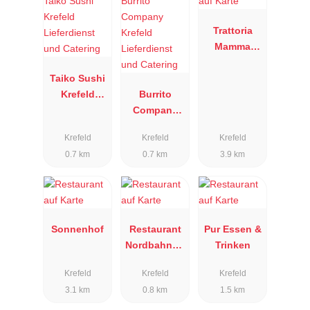
Trattoria
Mamma
Rosa
Taiko Sushi
Krefeld
Burrito
Lieferdienst
Company
und
Krefeld
Krefeld
Krefeld
Krefeld
Catering
Lieferdienst
0.7 km
0.7 km
3.9 km
und
Catering
Sonnenhof
Restaurant
Pur Essen &
Nordbahnho
Trinken
f
Krefeld
Krefeld
Krefeld
3.1 km
0.8 km
1.5 km