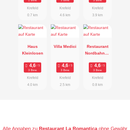
1 Bew.
3 Bew.
3 Bew.
und
Krefeld
Krefeld
Krefeld
Catering
0.7 km
4.6 km
3.9 km
Haus
Villa Medici
Restaurant
Kleinlosen
Nordbahnho
f
3 Bew.
3 Bew.
3 Bew.
Krefeld
Krefeld
Krefeld
4.0 km
2.5 km
0.8 km
Alle Angaben zu
Restaurant La Romantica
ohne Gewähr