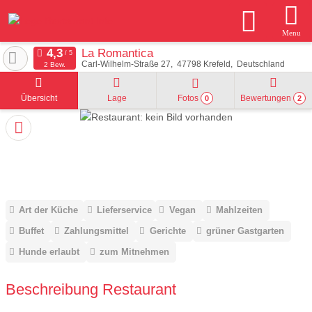
Menu
La Romantica
Carl-Wilhelm-Straße 27
47798
Krefeld
Deutschland
2 Bew.
Übersicht
Lage
Fotos
Bewertungen
0
2
Art der Küche
Lieferservice
Vegan
Mahlzeiten
Buffet
Zahlungsmittel
Gerichte
grüner Gastgarten
Hunde erlaubt
zum Mitnehmen
Beschreibung Restaurant