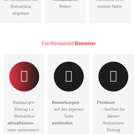
Romantica
finden
meiner Nähe
Die
Datenschutzerklärung
habe ich zur Kenntnis genommen.
abgeben
öffentliche Frage stellen
Abbrechen
Hinweis:
Bitte beachten Sie, öffentliche Fragen sind
für alle
Besucher sichtbar
.
Für Restaurant
Betreiber
Klicken Sie hier um eine
individuelle Frage
an den
Restaurant-Eintrag zu stellen
.
Restaurant-
Bewertungen
Premium
Eintrag La
auf der eigenen
- buchen für
Romantica
Seite
diesen
aktualisieren
einbinden
Restaurant-
oder verbessern
Eintrag