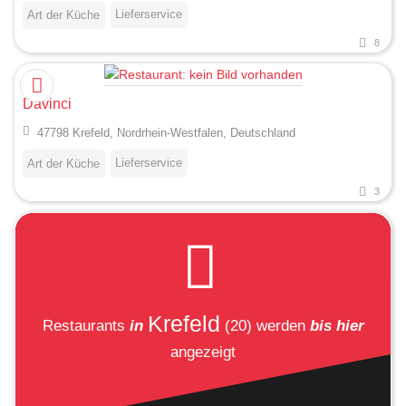
Lieferservice
Art der Küche
8
Davinci
47798 Krefeld, Nordrhein-Westfalen, Deutschland
Lieferservice
Art der Küche
3
Krefeld
Restaurants
in
(20)
werden
bis hier
angezeigt