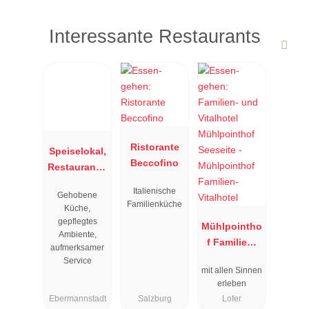
Interessante Restaurants
Ristorante
Speiselokal,
Beccofino
Restaurant "
Resengoerg
Italienische
Gehobene
"
Familienküche
Küche,
gepflegtes
Mühlpointho
Ambiente,
f Familien-
aufmerksamer
Vitalhotel
Service
mit allen Sinnen
erleben
Ebermannstadt
Salzburg
Lofer