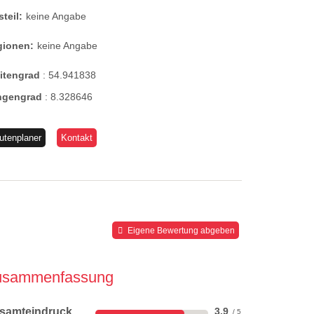
steil:
keine Angabe
gionen:
keine Angabe
eitengrad
:
54.941838
ngengrad
:
8.328646
utenplaner
Kontakt
Eigene Bewertung abgeben
usammenfassung
samteindruck
3,9