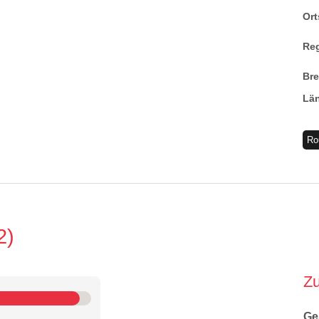
Ort
Re
Br
Lä
Ro
2
Z
Ge