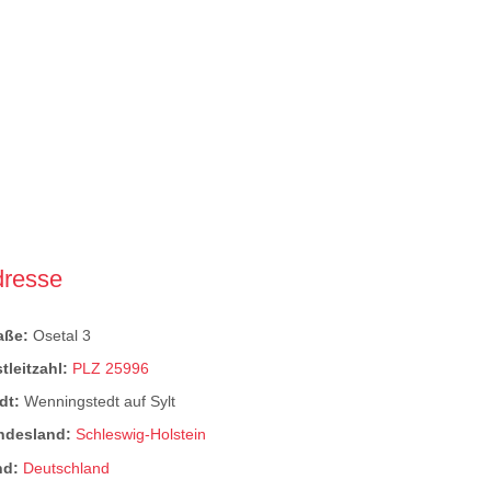
dresse
raße:
Osetal 3
tleitzahl:
PLZ 25996
dt:
Wenningstedt auf Sylt
ndesland:
Schleswig-Holstein
nd:
Deutschland