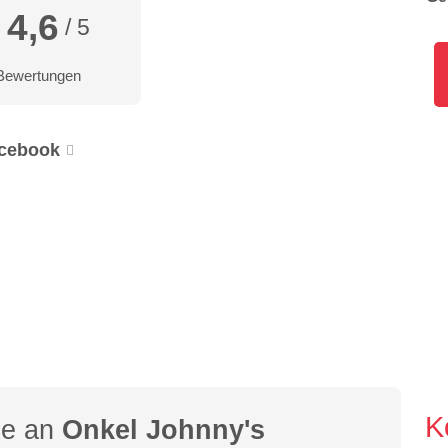
4,6
/ 5
Bewertungen
cebook
K
ge an
Onkel Johnny's