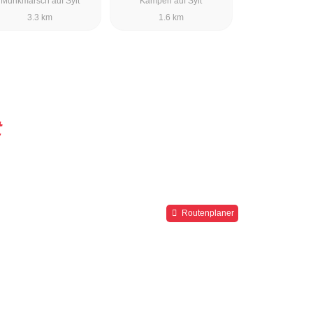
Munkmarsch auf Sylt
Kampen auf Sylt
3.3 km
1.6 km
t
Routenplaner