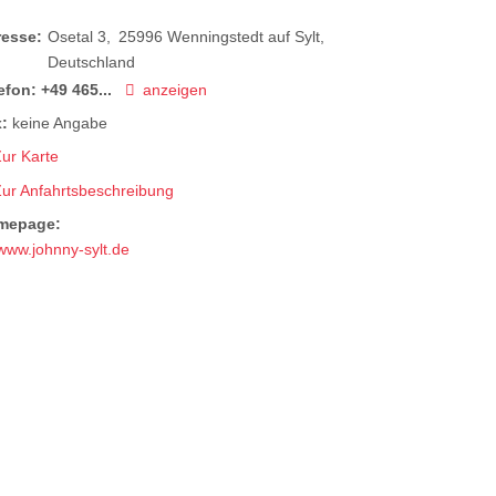
resse:
Osetal 3
25996
Wenningstedt auf Sylt
Deutschland
efon:
+49 465...
anzeigen
:
keine Angabe
ur Karte
Zur Anfahrtsbeschreibung
mepage:
www.johnny-sylt.de