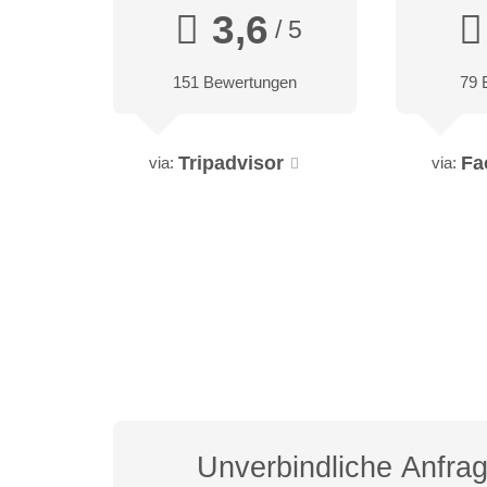
3,6
/ 5
151 Bewertungen
79 
Tripadvisor
Fa
via:
via:
Unverbindliche Anfra