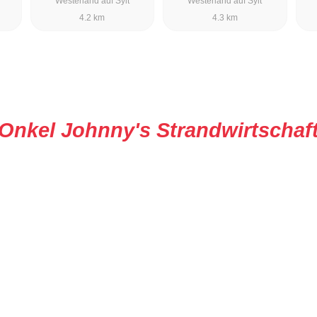
Westerland auf Sylt
Westerland auf Sylt
4.2 km
4.3 km
Onkel Johnny's Strandwirtschaf