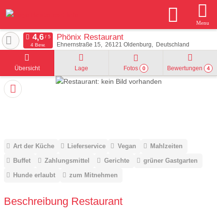
Menu
Phönix Restaurant
Ehnernstraße 15
26121
Oldenburg
Deutschland
4 Bew.
Übersicht
Lage
Fotos
Bewertungen
0
4
Art der Küche
Lieferservice
Vegan
Mahlzeiten
Buffet
Zahlungsmittel
Gerichte
grüner Gastgarten
Hunde erlaubt
zum Mitnehmen
Beschreibung Restaurant