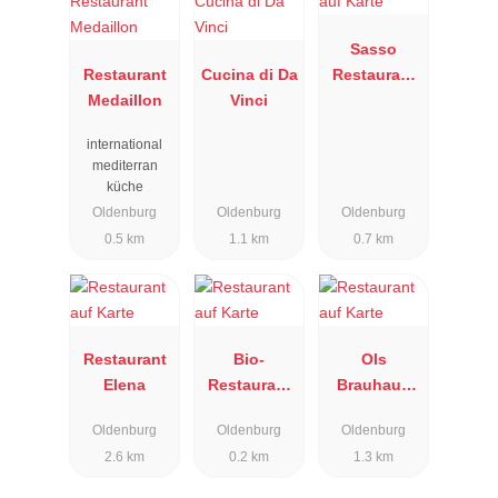
Sasso
Restaurant
Cucina di Da
Restaurant
Medaillon
Vinci
Bar
international
mediterran
küche
Oldenburg
Oldenburg
Oldenburg
0.5 km
1.1 km
0.7 km
Restaurant
Bio-
Ols
Elena
Restaurant
Brauhaus
Seidenspinn
am Hafen
Oldenburg
Oldenburg
Oldenburg
er
2.6 km
0.2 km
1.3 km