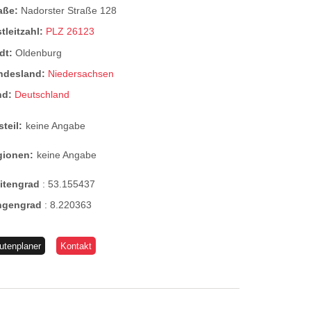
raße:
Nadorster Straße 128
tleitzahl:
PLZ 26123
dt:
Oldenburg
ndesland:
Niedersachsen
nd:
Deutschland
steil:
keine Angabe
gionen:
keine Angabe
eitengrad
:
53.155437
ngengrad
:
8.220363
utenplaner
Kontakt