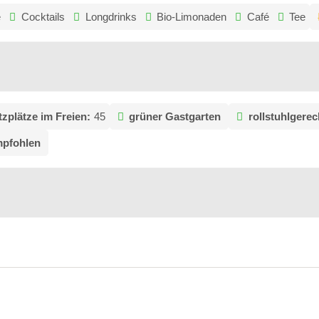
e
Cocktails
Longdrinks
Bio-Limonaden
Café
Tee
tzplätze im Freien:
45
grüner Gastgarten
rollstuhlgerec
mpfohlen