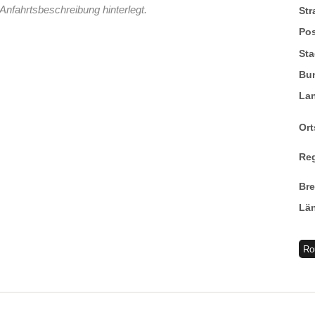
Anfahrtsbeschreibung hinterlegt.
St
Pos
Sta
Bu
La
Ort
Re
Br
Lä
Ro