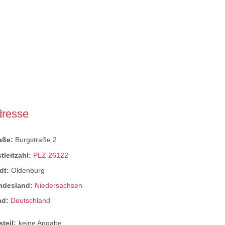
dresse
raße:
Burgstraße 2
tleitzahl:
PLZ 26122
dt:
Oldenburg
ndesland:
Niedersachsen
nd:
Deutschland
steil:
keine Angabe