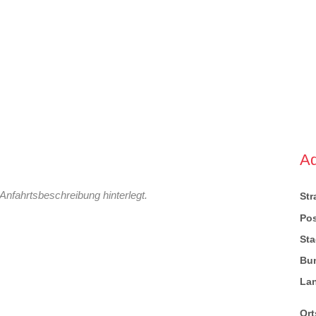
A
Anfahrtsbeschreibung hinterlegt.
St
Pos
Sta
Bu
La
Ort