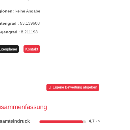
gionen:
keine Angabe
eitengrad
:
53.139608
ngengrad
:
8.211198
utenplaner
Kontakt
Eigene Bewertung abgeben
usammenfassung
samteindruck
4,7