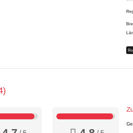
Re
Br
Lä
Ro
4
Z
Ge
4,7
4,8
/ 5
/ 5