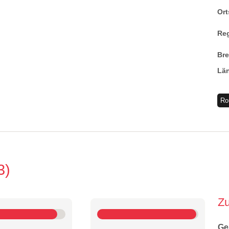
Ort
Re
Br
Lä
Ro
3
Z
Ge