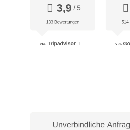
3,9
/ 5
133 Bewertungen
514
Tripadvisor
Go
via:
via:
Unverbindliche Anfra