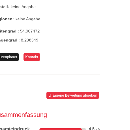
steil:
keine Angabe
gionen:
keine Angabe
eitengrad
:
54.907472
ngengrad
:
8.298349
utenplaner
Kontakt
Eigene Bewertung abgeben
usammenfassung
samteindruck
4,5