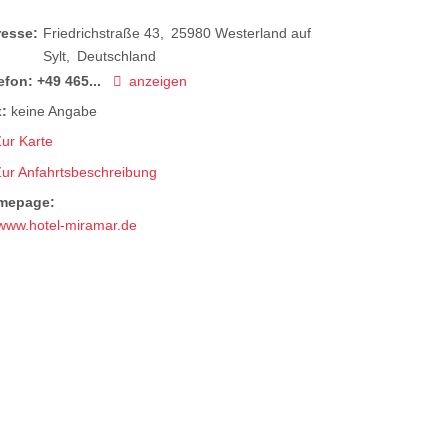
resse:
Friedrichstraße 43
25980
Westerland auf
Sylt
Deutschland
efon:
+49 465...
anzeigen
:
keine Angabe
ur Karte
Zur Anfahrtsbeschreibung
mepage:
www.hotel-miramar.de