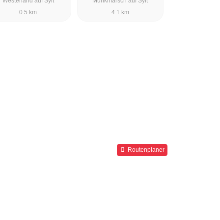
Westerland auf Sylt
Munkmarsch auf Sylt
0.5 km
4.1 km
Routenplaner