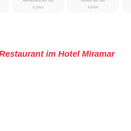
Westerland auf Sylt
Keitum auf Sylt
0.3 km
4.8 km
Restaurant im Hotel Miramar