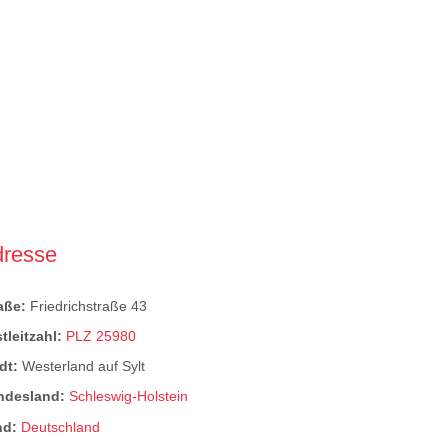
dresse
raße:
Friedrichstraße 43
tleitzahl:
PLZ 25980
dt:
Westerland auf Sylt
ndesland:
Schleswig-Holstein
nd:
Deutschland