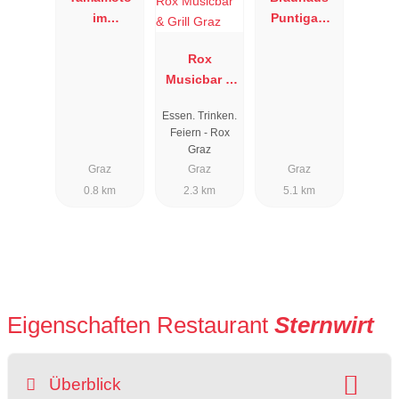
im
Puntigam
Landhaus
Gaststätten
Ruckerlberg
Rox
GmbH
Musicbar &
Grill Graz
Essen. Trinken.
Feiern - Rox
Graz
Graz
Graz
Graz
0.8 km
2.3 km
5.1 km
Eigenschaften Restaurant
Sternwirt
Überblick