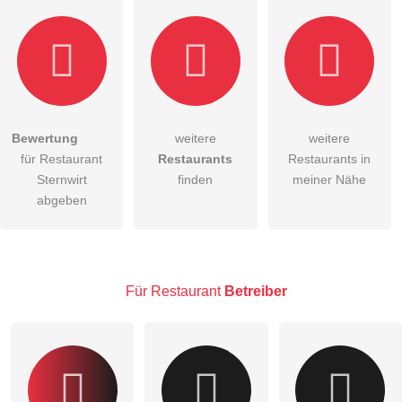
Bewertung
weitere
weitere
Hiermit akzeptiere ich die
AGB
.
für Restaurant
Restaurants
Restaurants in
Sternwirt
finden
meiner Nähe
Die
Datenschutzerklärung
habe ich zur Kenntnis genommen.
abgeben
öffentliche Frage stellen
Abbrechen
Hinweis:
Bitte beachten Sie, öffentliche Fragen sind
für alle
Besucher sichtbar
.
Für Restaurant
Betreiber
Klicken Sie hier um eine
individuelle Frage
an den
Restaurant-Eintrag zu stellen
.