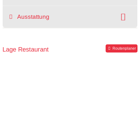
Hunde erlaubt:
Raucherbereich
Ausstattung
grüner Gastgarten
rollstuhlgerecht
Hochstuhl
Parkplätze verfügbar
Lage Restaurant
Routenplaner