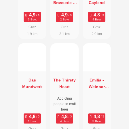
Brasserie &
Caylend
Bar
3 Bew.
2 Bew.
4 Bew.
Graz
Graz
Graz
1.9 km
3.1 km
2.9 km
Das
The Thirsty
Emilia -
Mundwerk
Heart
Weinbar
Restaurant
Addicting
Lounge
people to craft
beer
1 Bew.
4 Bew.
3 Bew.
Graz
Graz
Graz