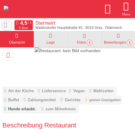
Menu
Sternwirt
Waltendorfer Hauptstraße 45
8010
Graz
Österreich
5 Bew.
Übersicht
Lage
Fotos
Bewertungen
0
5
Art der Küche
Lieferservice
Vegan
Mahlzeiten
Buffet
Zahlungsmittel
Gerichte
grüner Gastgarten
Hunde erlaubt:
zum Mitnehmen
Beschreibung Restaurant