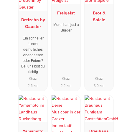
Freigeist
Brot &
Dreizehn by
Spiele
More than just a
Gauster
Burger
Ein schneller
Lunch,
gemütliches
Abendessen
oder Feiern?
Bei uns bist du
richtig
Graz
Graz
Graz
2.6 km
2.2 km
3.0 km
Yamamoto
Brauhaus