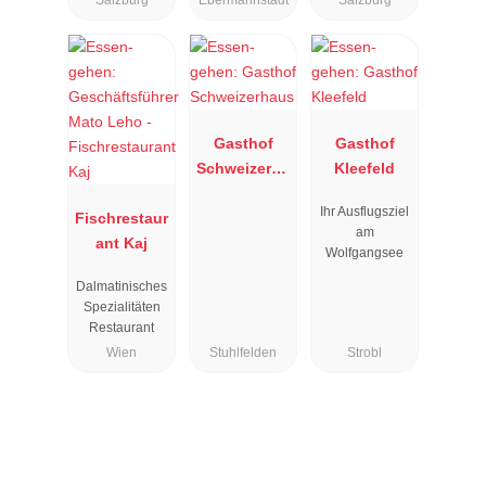
Salzburg
Ebermannstadt
Salzburg
Gasthof
Gasthof
Schweizerha
Kleefeld
us
Ihr Ausflugsziel
Fischrestaur
am
ant Kaj
Wolfgangsee
Dalmatinisches
Spezialitäten
Restaurant
Wien
Stuhlfelden
Strobl