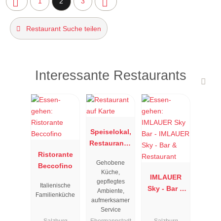
1
2
3
Restaurant Suche teilen
Interessante Restaurants
Speiselokal,
Restaurant "
Ristorante
Resengoerg
Gehobene
Beccofino
"
Küche,
IMLAUER
gepflegtes
Italienische
Sky - Bar &
Ambiente,
Familienküche
Restaurant
aufmerksamer
Service