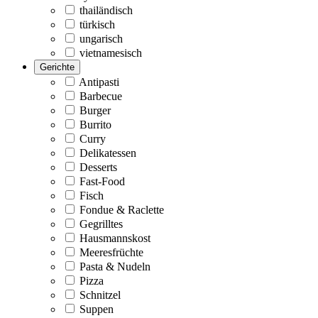
thailändisch
türkisch
ungarisch
vietnamesisch
Gerichte
Antipasti
Barbecue
Burger
Burrito
Curry
Delikatessen
Desserts
Fast-Food
Fisch
Fondue & Raclette
Gegrilltes
Hausmannskost
Meeresfrüchte
Pasta & Nudeln
Pizza
Schnitzel
Suppen