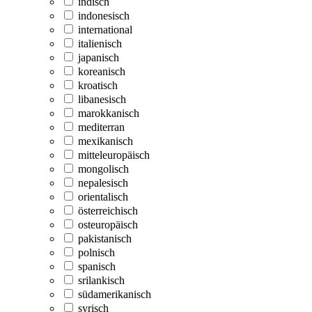
indisch
indonesisch
international
italienisch
japanisch
koreanisch
kroatisch
libanesisch
marokkanisch
mediterran
mexikanisch
mitteleuropäisch
mongolisch
nepalesisch
orientalisch
österreichisch
osteuropäisch
pakistanisch
polnisch
spanisch
srilankisch
südamerikanisch
syrisch