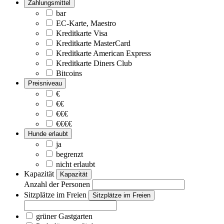
Zahlungsmittel
bar
EC-Karte, Maestro
Kreditkarte Visa
Kreditkarte MasterCard
Kreditkarte American Express
Kreditkarte Diners Club
Bitcoins
Preisniveau
€
€€
€€€
€€€€
Hunde erlaubt
ja
begrenzt
nicht erlaubt
Kapazität
Kapazität
Anzahl der Personen
Sitzplätze im Freien
Sitzplätze im Freien
grüner Gastgarten