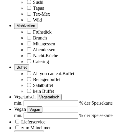
Sushi
Tapas
Tex-Mex
Wild
Mahlzeiten
Frühstück
Brunch
Mittagessen
Abendessen
Nacht-Küche
Catering
Buffet
All you can eat-Buffet
Beilagenbuffet
Salatbuffet
kein Buffet
Vegetarisch
Vegetarisch
min.
% der Speisekarte
Vegan
Vegan
min.
% der Speisekarte
Lieferservice
zum Mitnehmen