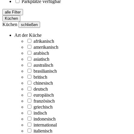
Parkplätze verfügbar
alle Filter
Küchen
Küchen
schließen
Art der Küche
afrikanisch
amerikanisch
arabisch
asiatisch
australisch
brasilianisch
britisch
chinesisch
deutsch
europäisch
französisch
griechisch
indisch
indonesisch
international
italienisch