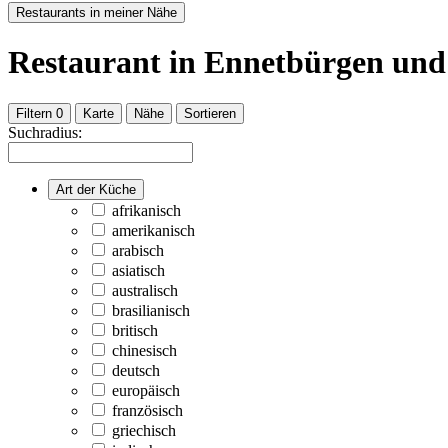
Restaurants in meiner Nähe
Restaurant
in Ennetbürgen
un
Filtern
0
Karte
Nähe
Sortieren
Suchradius:
Art der Küche
afrikanisch
amerikanisch
arabisch
asiatisch
australisch
brasilianisch
britisch
chinesisch
deutsch
europäisch
französisch
griechisch