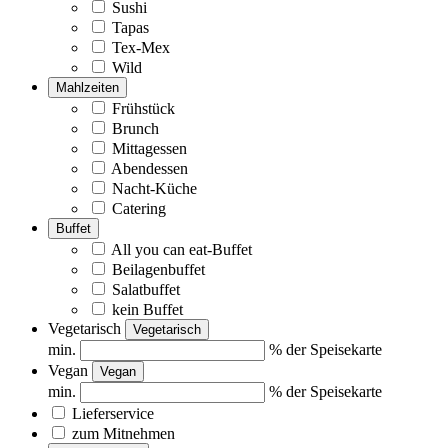
Sushi
Tapas
Tex-Mex
Wild
Mahlzeiten
Frühstück
Brunch
Mittagessen
Abendessen
Nacht-Küche
Catering
Buffet
All you can eat-Buffet
Beilagenbuffet
Salatbuffet
kein Buffet
Vegetarisch
Vegetarisch
min.
% der Speisekarte
Vegan
Vegan
min.
% der Speisekarte
Lieferservice
zum Mitnehmen