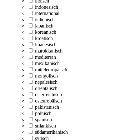
indisch
indonesisch
international
italienisch
japanisch
koreanisch
kroatisch
libanesisch
marokkanisch
mediterran
mexikanisch
mitteleuropäisch
mongolisch
nepalesisch
orientalisch
österreichisch
osteuropäisch
pakistanisch
polnisch
spanisch
srilankisch
südamerikanisch
syrisch