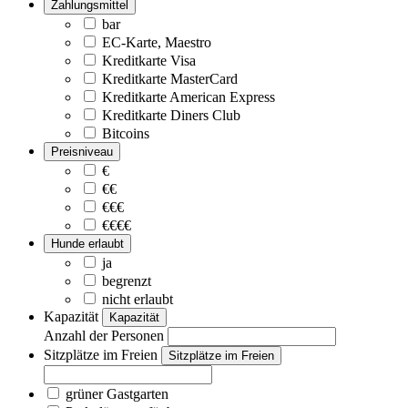
Zahlungsmittel
bar
EC-Karte, Maestro
Kreditkarte Visa
Kreditkarte MasterCard
Kreditkarte American Express
Kreditkarte Diners Club
Bitcoins
Preisniveau
€
€€
€€€
€€€€
Hunde erlaubt
ja
begrenzt
nicht erlaubt
Kapazität
Kapazität
Anzahl der Personen
Sitzplätze im Freien
Sitzplätze im Freien
grüner Gastgarten