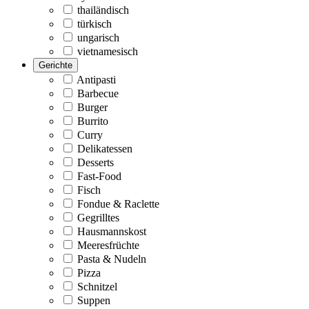
thailändisch
türkisch
ungarisch
vietnamesisch
Gerichte
Antipasti
Barbecue
Burger
Burrito
Curry
Delikatessen
Desserts
Fast-Food
Fisch
Fondue & Raclette
Gegrilltes
Hausmannskost
Meeresfrüchte
Pasta & Nudeln
Pizza
Schnitzel
Suppen