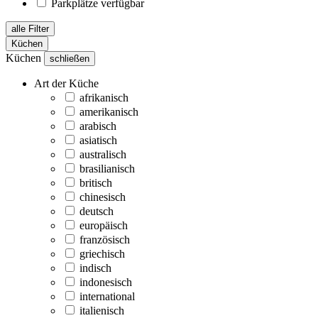
Parkplätze verfügbar
alle Filter
Küchen
Küchen
schließen
Art der Küche
afrikanisch
amerikanisch
arabisch
asiatisch
australisch
brasilianisch
britisch
chinesisch
deutsch
europäisch
französisch
griechisch
indisch
indonesisch
international
italienisch