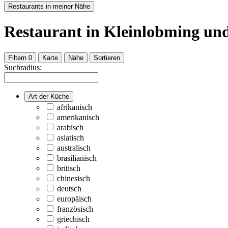
Restaurants in meiner Nähe
Restaurant
in Kleinlobming
un
Filtern
0
Karte
Nähe
Sortieren
Suchradius:
Art der Küche
afrikanisch
amerikanisch
arabisch
asiatisch
australisch
brasilianisch
britisch
chinesisch
deutsch
europäisch
französisch
griechisch