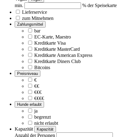
min.
% der Speisekarte
Lieferservice
zum Mitnehmen
Zahlungsmittel
bar
EC-Karte, Maestro
Kreditkarte Visa
Kreditkarte MasterCard
Kreditkarte American Express
Kreditkarte Diners Club
Bitcoins
Preisniveau
€
€€
€€€
€€€€
Hunde erlaubt
ja
begrenzt
nicht erlaubt
Kapazität
Kapazität
Anzahl der Personen