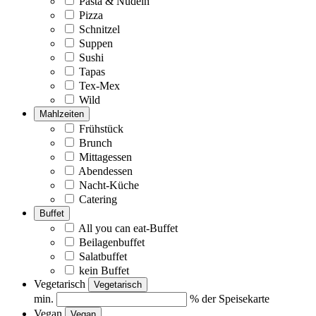
Pasta & Nudeln
Pizza
Schnitzel
Suppen
Sushi
Tapas
Tex-Mex
Wild
Mahlzeiten
Frühstück
Brunch
Mittagessen
Abendessen
Nacht-Küche
Catering
Buffet
All you can eat-Buffet
Beilagenbuffet
Salatbuffet
kein Buffet
Vegetarisch
Vegetarisch
min.
% der Speisekarte
Vegan
Vegan