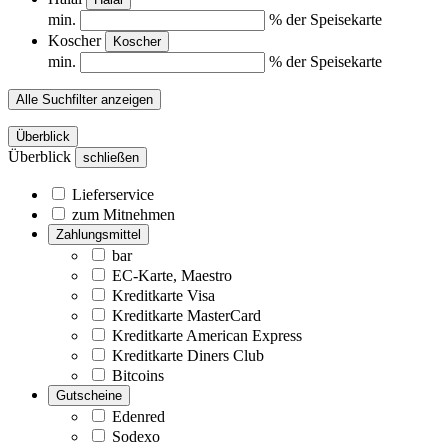
min.
% der Speisekarte
Koscher
Koscher
min.
% der Speisekarte
Alle Suchfilter anzeigen
Überblick
Überblick
schließen
Lieferservice
zum Mitnehmen
Zahlungsmittel
bar
EC-Karte, Maestro
Kreditkarte Visa
Kreditkarte MasterCard
Kreditkarte American Express
Kreditkarte Diners Club
Bitcoins
Gutscheine
Edenred
Sodexo