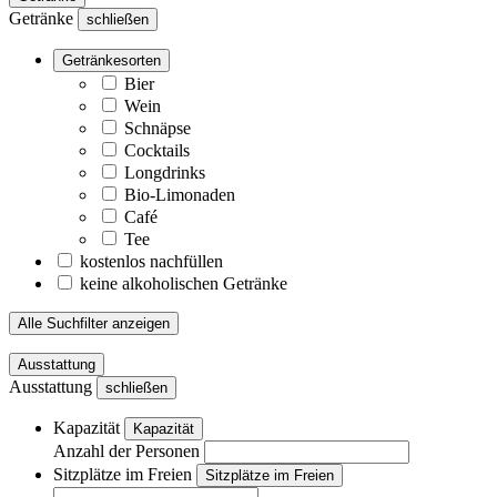
Getränke
schließen
Getränkesorten
Bier
Wein
Schnäpse
Cocktails
Longdrinks
Bio-Limonaden
Café
Tee
kostenlos nachfüllen
keine alkoholischen Getränke
Alle Suchfilter anzeigen
Ausstattung
Ausstattung
schließen
Kapazität
Kapazität
Anzahl der Personen
Sitzplätze im Freien
Sitzplätze im Freien