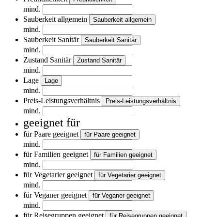
mind.
Sauberkeit allgemein
Sauberkeit allgemein
mind.
Sauberkeit Sanitär
Sauberkeit Sanitär
mind.
Zustand Sanitär
Zustand Sanitär
mind.
Lage
Lage
mind.
Preis-Leistungsverhältnis
Preis-Leistungsverhältnis
mind.
geeignet für
für Paare geeignet
für Paare geeignet
mind.
für Familien geeignet
für Familien geeignet
mind.
für Vegetarier geeignet
für Vegetarier geeignet
mind.
für Veganer geeignet
für Veganer geeignet
mind.
für Reisegruppen geeignet
für Reisegruppen geeignet