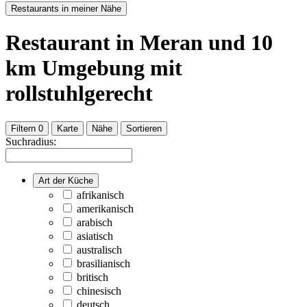
Restaurants in meiner Nähe
Restaurant
in Meran
und
10
km Umgebung
mit
rollstuhlgerecht
Filtern
0
Karte
Nähe
Sortieren
Suchradius:
Art der Küche
afrikanisch
amerikanisch
arabisch
asiatisch
australisch
brasilianisch
britisch
chinesisch
deutsch