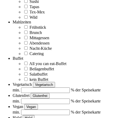
Sushi
Tapas
Tex-Mex
Wild
Mahlzeiten
Frühstück
Brunch
Mittagessen
Abendessen
Nacht-Küche
Catering
Buffet
All you can eat-Buffet
Beilagenbuffet
Salatbuffet
kein Buffet
Vegetarisch
Vegetarisch
min.
% der Speisekarte
Glutenfrei
Glutenfrei
min.
% der Speisekarte
Vegan
Vegan
min.
% der Speisekarte
Halal
Halal