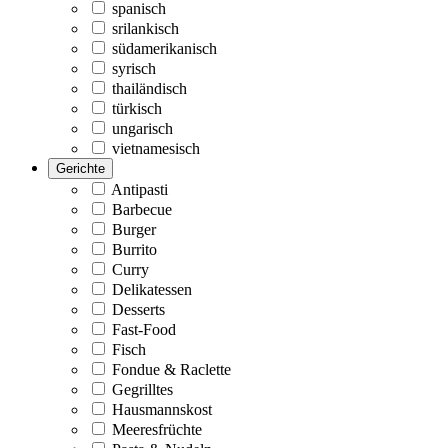
spanisch
srilankisch
südamerikanisch
syrisch
thailändisch
türkisch
ungarisch
vietnamesisch
Gerichte
Antipasti
Barbecue
Burger
Burrito
Curry
Delikatessen
Desserts
Fast-Food
Fisch
Fondue & Raclette
Gegrilltes
Hausmannskost
Meeresfrüchte