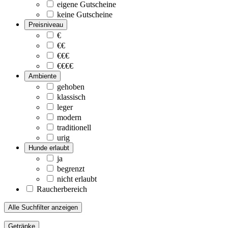
eigene Gutscheine
keine Gutscheine
Preisniveau
€
€€
€€€
€€€€
Ambiente
gehoben
klassisch
leger
modern
traditionell
urig
Hunde erlaubt
ja
begrenzt
nicht erlaubt
Raucherbereich
Alle Suchfilter anzeigen
Getränke