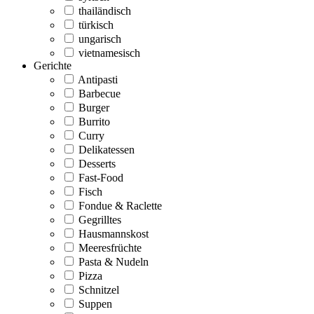
thailändisch
türkisch
ungarisch
vietnamesisch
Gerichte
Antipasti
Barbecue
Burger
Burrito
Curry
Delikatessen
Desserts
Fast-Food
Fisch
Fondue & Raclette
Gegrilltes
Hausmannskost
Meeresfrüchte
Pasta & Nudeln
Pizza
Schnitzel
Suppen