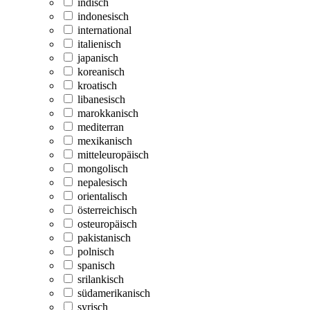
indisch
indonesisch
international
italienisch
japanisch
koreanisch
kroatisch
libanesisch
marokkanisch
mediterran
mexikanisch
mitteleuropäisch
mongolisch
nepalesisch
orientalisch
österreichisch
osteuropäisch
pakistanisch
polnisch
spanisch
srilankisch
südamerikanisch
syrisch