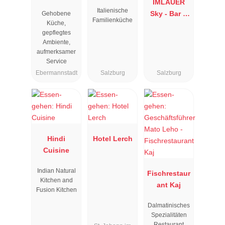
IMLAUER
Resengoerg
Italienische
Sky - Bar &
Gehobene
"
Familienküche
Küche,
Restaurant
gepflegtes
Ambiente,
aufmerksamer
Service
Ebermannstadt
Salzburg
Salzburg
Hindi
Hotel Lerch
Cuisine
Indian Natural
Fischrestaur
Kitchen and
ant Kaj
Fusion Kitchen
Dalmatinisches
Spezialitäten
Restaurant