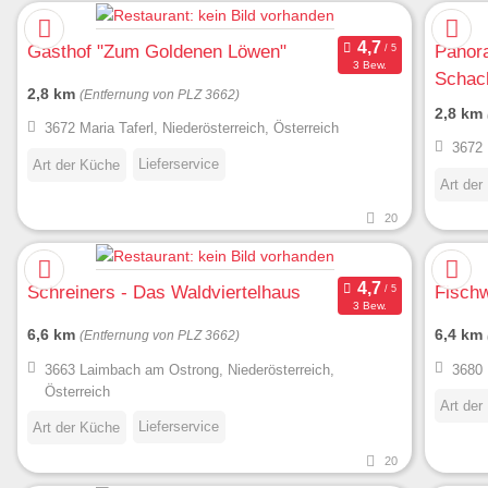
Gasthof "Zum Goldenen Löwen"
Panora
3 Bew.
Schac
2,8 km
(Entfernung von PLZ 3662)
2,8 km
3672 Maria Taferl, Niederösterreich, Österreich
3672 
Lieferservice
Art der Küche
Art der
20
Schreiners - Das Waldviertelhaus
Fischw
3 Bew.
6,6 km
6,4 km
(Entfernung von PLZ 3662)
3663 Laimbach am Ostrong, Niederösterreich,
3680 
Österreich
Art der
Lieferservice
Art der Küche
20