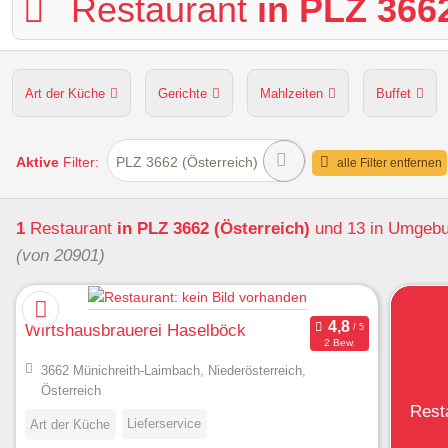
Restaurant
in PLZ 3662
Art der Küche
Gerichte
Mahlzeiten
Buffet
Hunde erlaubt
Kapazität
Sitzplätze im Freien
Aktive
Filter:
PLZ 3662 (Österreich)
alle Filter entfernen
1
Restaurant
in PLZ 3662 (Österreich)
und 13 in Umgeb
(von 20901)
Wirtshausbrauerei Haselböck
2 Bew.
3662 Münichreith-Laimbach, Niederösterreich,
Österreich
Rest
Lieferservice
Art der Küche