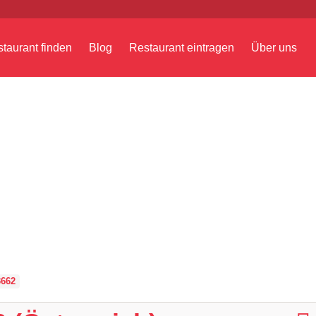
taurant finden
Blog
Restaurant eintragen
Über uns
3662