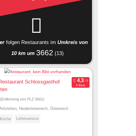
ier
folgen
Restaurants
im
Umkreis von
3662
10 km um
(13)
Restaurant Schlossgasthof
4 Bew.
tten
(Entfernung von PLZ 3662)
Artstetten, Niederösterreich, Österreich
Lieferservice
 Küche