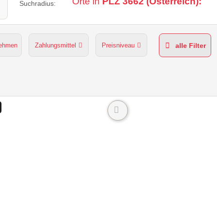
Orte in
PLZ 3662 (Österreich):
Suchradius:
nehmen
Zahlungsmittel
Preisniveau
alle Filter