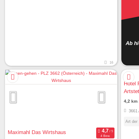
Ab h
16
Hotel 
Artste
4,2 km
3661 
Art der
Maximahl Das Wirtshaus
4 Bew.