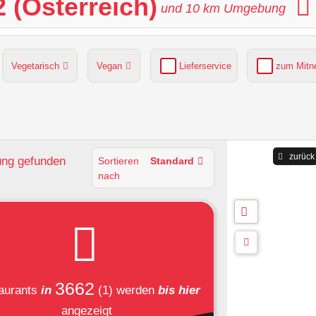
 (Österreich)
und
10
km Umgebung
Vegetarisch
Vegan
Lieferservice
zum Mit
grüner Gastgarten
Parkplätze verfügbar
zurück
ung
gefunden
Sortieren
Standard
nach
3662
aurants
in
(1)
werden
bis hier
angezeigt