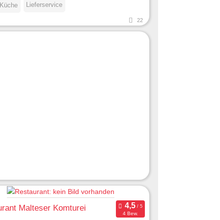
Lieferservice
 Küche
22
rant Malteser Komturei
4 Bew.