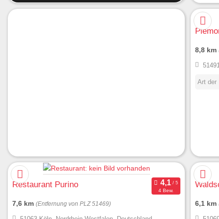
Piemo
8,8 km
51491
Art der
Restaurant Purino
Walds
4 Bew.
7,6 km
6,1 km
(Entfernung von PLZ 51469)
51063 Köln, Nordrhein-Westfalen, Deutschland
51069