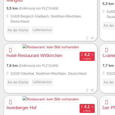
5,3 km
3,5 km
(Entfernung von PLZ 51469)
51465
51429 Bergisch Gladbach, Nordrhein-Westfalen,
Deuts
Deutschland
Art der
Lieferservice
Art der Küche
22
Hotel-Restaurant Wißkirchen
Crame
4 Bew.
7,6 km
7,7 km
(Entfernung von PLZ 51469)
51519 Odenthal, Nordrhein-Westfalen, Deutschland
51519
Lieferservice
Art der Küche
Art der
22
Altenberger Hof
Der Pf
4 Bew.