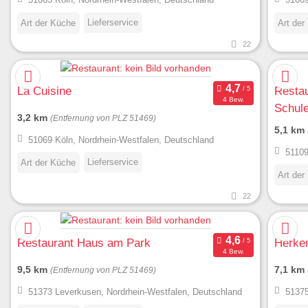
Lieferservice
Art der Küche
Art der
22
La Cuisine
Restau
4 Bew.
Schul
3,2 km
(Entfernung von PLZ 51469)
5,1 km
51069 Köln, Nordrhein-Westfalen, Deutschland
51109
Lieferservice
Art der Küche
Art der
22
Restaurant Haus am Park
Herken
4 Bew.
9,5 km
7,1 km
(Entfernung von PLZ 51469)
51373 Leverkusen, Nordrhein-Westfalen, Deutschland
51375