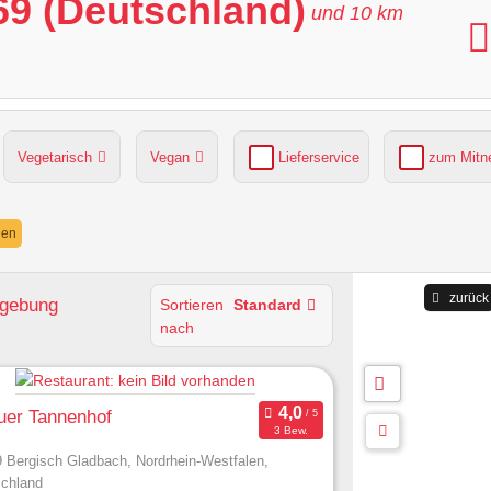
69 (Deutschland)
und
10
km
Vegetarisch
Vegan
Lieferservice
zum Mit
grüner Gastgarten
Parkplätze verfügbar
nen
zurück
mgebung
Sortieren
Standard
nach
uer Tannenhof
3 Bew.
 Bergisch Gladbach, Nordrhein-Westfalen,
chland