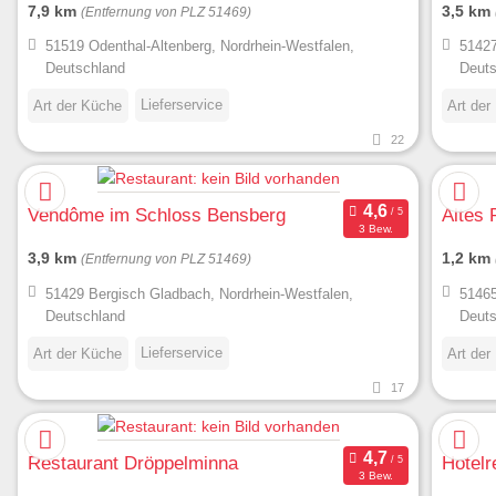
7,9 km
3,5 km
(Entfernung von PLZ 51469)
51519 Odenthal-Altenberg, Nordrhein-Westfalen,
51427
Deutschland
Deuts
Lieferservice
Art der Küche
Art der
22
Vendôme im Schloss Bensberg
Altes 
3 Bew.
3,9 km
1,2 km
(Entfernung von PLZ 51469)
51429 Bergisch Gladbach, Nordrhein-Westfalen,
51465
Deutschland
Deuts
Lieferservice
Art der Küche
Art der
17
Restaurant Dröppelminna
Hotelr
3 Bew.