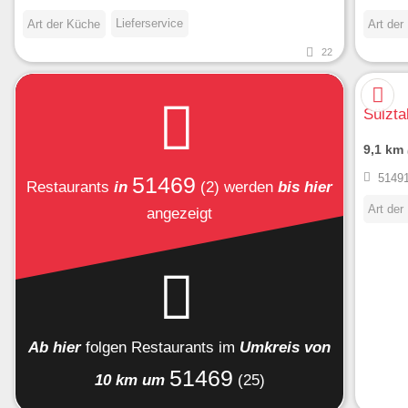
Lieferservice
Art der Küche
Art der
22
Sülzta
9,1 km
51491
51469
Restaurants
in
(2)
werden
bis hier
Art der
angezeigt
Ab hier
folgen
Restaurants
im
Umkreis von
51469
10 km um
(25)