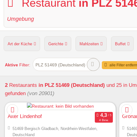
Restaurant
in PLZ 514
Umgebung
Art der Küche
Gerichte
Mahlzeiten
Buffet
Hunde erlaubt
Kapazität
Sitzplätze im Freien
Aktive
Filter:
PLZ 51469 (Deutschland)
alle Filter entfer
2
Restaurants
in PLZ 51469 (Deutschland)
und 25 in U
gefunden
(von 20901)
Alter Lindenhof
Grona
4 Bew.
51469 Bergisch Gladbach, Nordrhein-Westfalen,
51469
Deutschland
Deuts