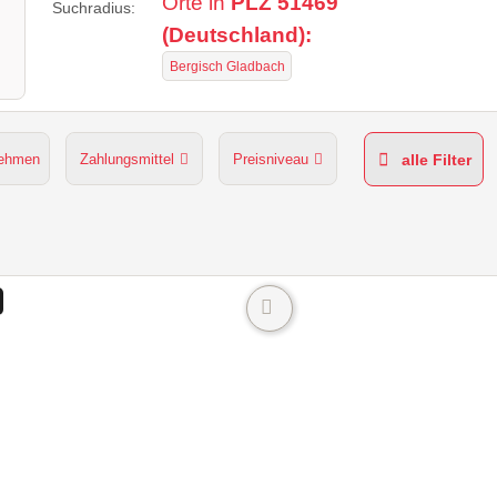
Orte in
PLZ 51469
Suchradius:
(Deutschland):
Bergisch Gladbach
nehmen
Zahlungsmittel
Preisniveau
alle Filter