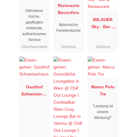
Resengoerg
Ristorante
Gehobene
"
Beccofino
Küche,
IMLAUER
gepflegtes
Italienische
Sky - Bar &
Ambiente,
Familienküche
Restaurant
aufmerksamer
Service
Ebermannstadt
Salzburg
Salzburg
Gasthof
Marco Polo
Schweizerha
Tre
us
"Leistung ist
unsere
Werbung!"