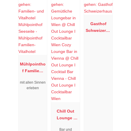
Gasthof
Schweizerha
us
Mühlpointho
f Familien-
Vitalhotel
mit allen Sinnen
erleben
Chill Out
Lounge I
Cocktailbar
Bar und