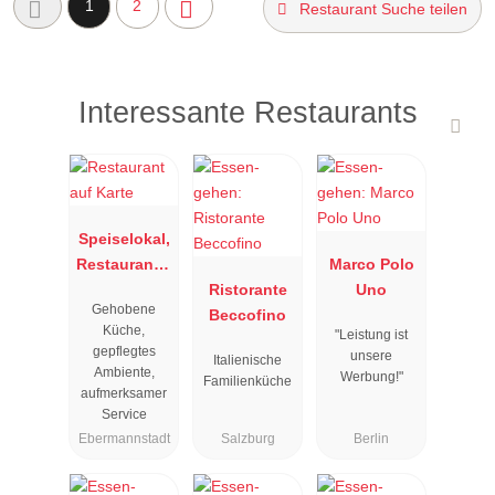
1
2
Restaurant Suche teilen
Interessante Restaurants
Speiselokal,
Restaurant "
Marco Polo
Resengoerg
Ristorante
Uno
Gehobene
"
Beccofino
Küche,
"Leistung ist
gepflegtes
unsere
Italienische
Ambiente,
Werbung!"
Familienküche
aufmerksamer
Service
Ebermannstadt
Salzburg
Berlin