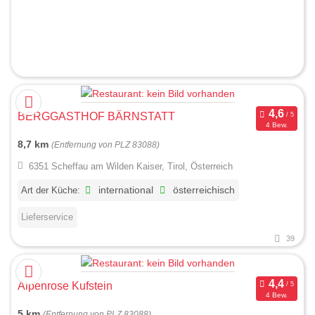
BERGGASTHOF BÄRNSTATT
4 Bew.
8,7 km
(Entfernung von PLZ 83088)
6351 Scheffau am Wilden Kaiser, Tirol, Österreich
Art der Küche:
international
österreichisch
Lieferservice
39
Alpenrose Kufstein
4 Bew.
5 km
(Entfernung von PLZ 83088)