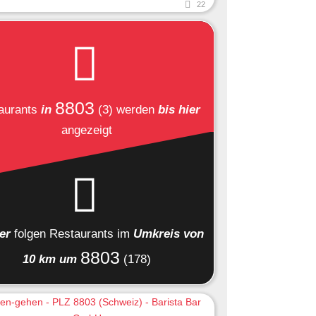
22
8803
aurants
in
(3)
werden
bis hier
angezeigt
ier
folgen
Restaurants
im
Umkreis von
8803
10 km um
(178)