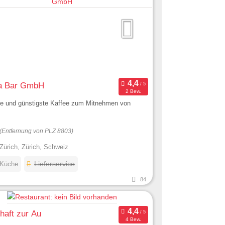
ta Bar GmbH
2 Bew.
te und günstigste Kaffee zum Mitnehmen von
(Entfernung von PLZ 8803)
Zürich, Zürich, Schweiz
 Küche
Lieferservice
84
haft zur Au
4 Bew.