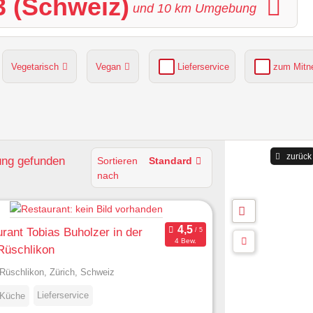
3 (Schweiz)
und
10
km Umgebung
Vegetarisch
Vegan
Lieferservice
zum Mit
grüner Gastgarten
Parkplätze verfügbar
zurück
ung
gefunden
Sortieren
Standard
nach
rant Tobias Buholzer in der
4 Bew.
Rüschlikon
Rüschlikon, Zürich, Schweiz
Lieferservice
 Küche