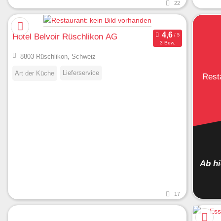
22
Hotel Belvoir Rüschlikon AG
3 Bew.
8803 Rüschlikon, Schweiz
Lieferservice
Art der Küche
Rest
Ab h
17