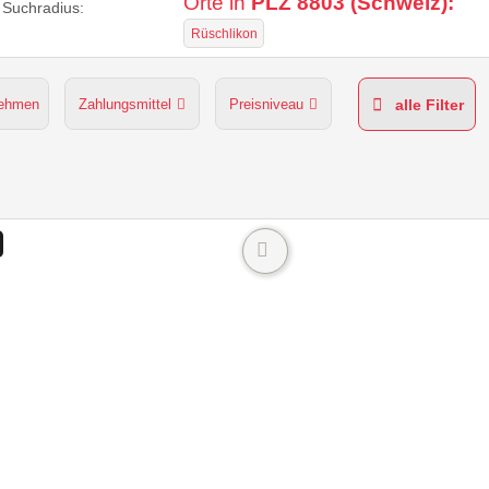
Orte in
PLZ 8803 (Schweiz):
Suchradius:
Rüschlikon
nehmen
Zahlungsmittel
Preisniveau
alle Filter