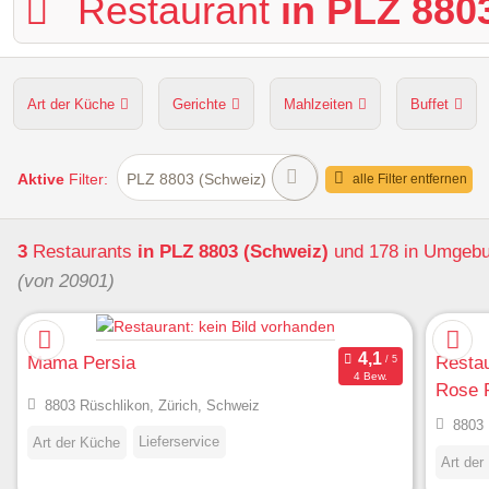
Restaurant
in PLZ 880
Art der Küche
Gerichte
Mahlzeiten
Buffet
Hunde erlaubt
Kapazität
Sitzplätze im Freien
Aktive
Filter:
PLZ 8803 (Schweiz)
alle Filter entfernen
3
Restaurants
in PLZ 8803 (Schweiz)
und 178 in Umgeb
(von 20901)
Mama Persia
Restau
4 Bew.
Rose 
8803 Rüschlikon, Zürich, Schweiz
8803 
Lieferservice
Art der Küche
Art der