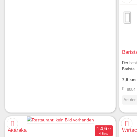
Baris
Der bes
Barista
7,9 km
8004 
Art der
Akaraka
Wirtsc
4 Bew.