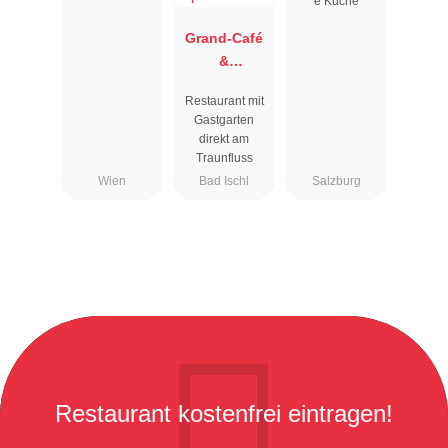
e Küche
Grand-Café
&
Restaurant
Restaurant mit
Zauner
Gastgarten
Esplanade
direkt am
Traunfluss
Wien
Bad Ischl
Salzburg
Restaurant kostenfrei eintragen!