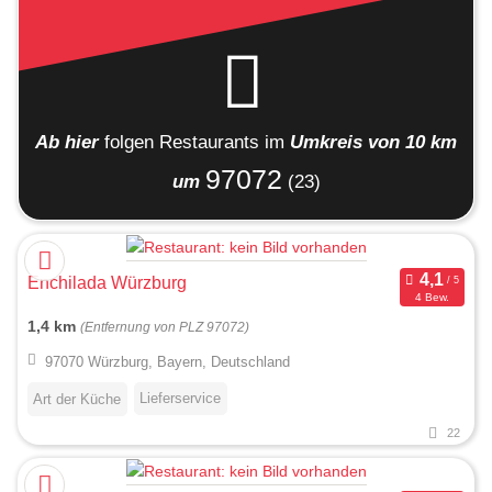
Ab hier
folgen
Restaurants
im
Umkreis von 10 km
97072
um
(23)
Enchilada Würzburg
4 Bew.
1,4 km
(Entfernung von PLZ 97072)
97070 Würzburg, Bayern, Deutschland
Lieferservice
Art der Küche
22