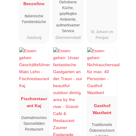
Gehobene
Beccofino
"
Küche,
gepflegtes
Italienische
Ambiente,
Familienküche
aufmerksamer
Service
St. Johann im
Salzburg
Ebermannstadt
Pongau
Fischrestaur
ant Kaj
Gasthof
Wastlwirt
Dalmatinisches
Spezialitäten
Traditionelle
Restaurant
Österreischisch