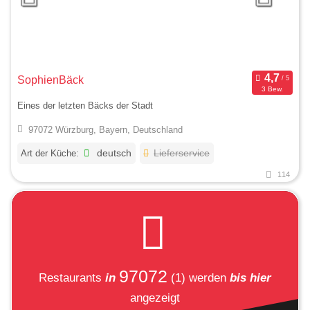
SophienBäck
3 Bew.
Eines der letzten Bäcks der Stadt
97072 Würzburg, Bayern, Deutschland
Art der Küche:
deutsch
Lieferservice
114
97072
Restaurants
in
(1)
werden
bis hier
angezeigt