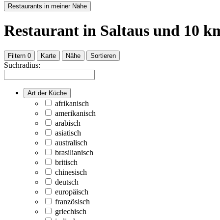
Restaurants in meiner Nähe
Restaurant
in Saltaus
und
10
km
Filtern
0
Karte
Nähe
Sortieren
Suchradius:
Art der Küche
afrikanisch
amerikanisch
arabisch
asiatisch
australisch
brasilianisch
britisch
chinesisch
deutsch
europäisch
französisch
griechisch