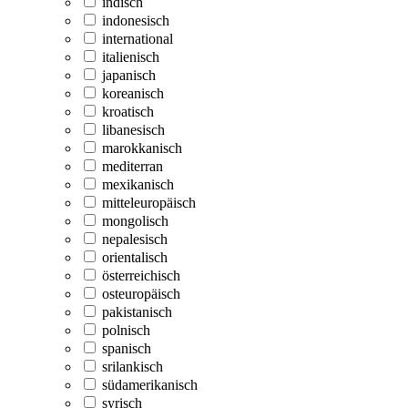
indisch
indonesisch
international
italienisch
japanisch
koreanisch
kroatisch
libanesisch
marokkanisch
mediterran
mexikanisch
mitteleuropäisch
mongolisch
nepalesisch
orientalisch
österreichisch
osteuropäisch
pakistanisch
polnisch
spanisch
srilankisch
südamerikanisch
syrisch