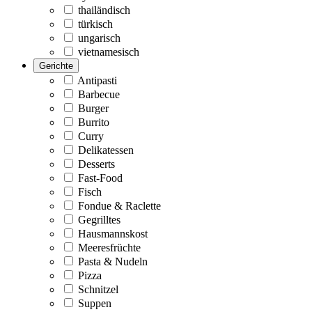
thailändisch
türkisch
ungarisch
vietnamesisch
Gerichte
Antipasti
Barbecue
Burger
Burrito
Curry
Delikatessen
Desserts
Fast-Food
Fisch
Fondue & Raclette
Gegrilltes
Hausmannskost
Meeresfrüchte
Pasta & Nudeln
Pizza
Schnitzel
Suppen