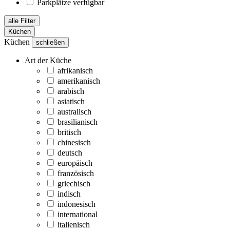
Parkplätze verfügbar
alle Filter
Küchen
Küchen
schließen
Art der Küche
afrikanisch
amerikanisch
arabisch
asiatisch
australisch
brasilianisch
britisch
chinesisch
deutsch
europäisch
französisch
griechisch
indisch
indonesisch
international
italienisch