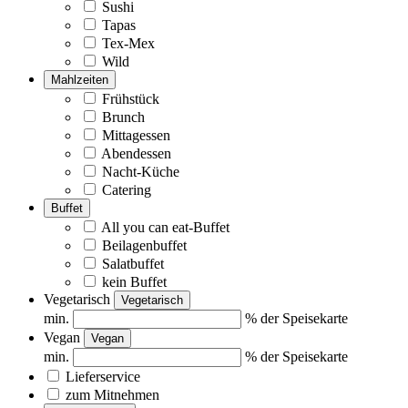
Sushi
Tapas
Tex-Mex
Wild
Mahlzeiten
Frühstück
Brunch
Mittagessen
Abendessen
Nacht-Küche
Catering
Buffet
All you can eat-Buffet
Beilagenbuffet
Salatbuffet
kein Buffet
Vegetarisch
Vegetarisch
min.
% der Speisekarte
Vegan
Vegan
min.
% der Speisekarte
Lieferservice
zum Mitnehmen