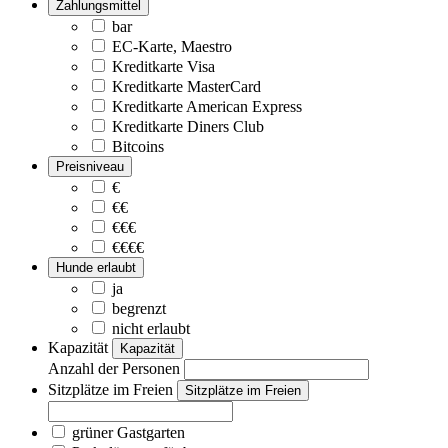
Zahlungsmittel
bar
EC-Karte, Maestro
Kreditkarte Visa
Kreditkarte MasterCard
Kreditkarte American Express
Kreditkarte Diners Club
Bitcoins
Preisniveau
€
€€
€€€
€€€€
Hunde erlaubt
ja
begrenzt
nicht erlaubt
Kapazität
Kapazität
Anzahl der Personen
Sitzplätze im Freien
Sitzplätze im Freien
grüner Gastgarten