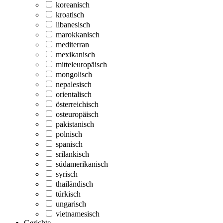
koreanisch
kroatisch
libanesisch
marokkanisch
mediterran
mexikanisch
mitteleuropäisch
mongolisch
nepalesisch
orientalisch
österreichisch
osteuropäisch
pakistanisch
polnisch
spanisch
srilankisch
südamerikanisch
syrisch
thailändisch
türkisch
ungarisch
vietnamesisch
Gerichte