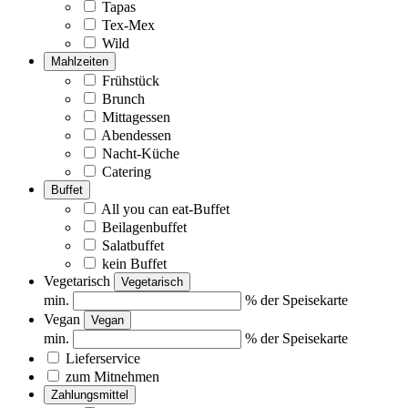
Tapas
Tex-Mex
Wild
Mahlzeiten
Frühstück
Brunch
Mittagessen
Abendessen
Nacht-Küche
Catering
Buffet
All you can eat-Buffet
Beilagenbuffet
Salatbuffet
kein Buffet
Vegetarisch
Vegetarisch
min.
% der Speisekarte
Vegan
Vegan
min.
% der Speisekarte
Lieferservice
zum Mitnehmen
Zahlungsmittel