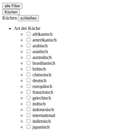
alle Filter
Küchen
Küchen
schließen
Art der Küche
afrikanisch
amerikanisch
arabisch
asiatisch
australisch
brasilianisch
britisch
chinesisch
deutsch
europäisch
französisch
griechisch
indisch
indonesisch
international
italienisch
japanisch