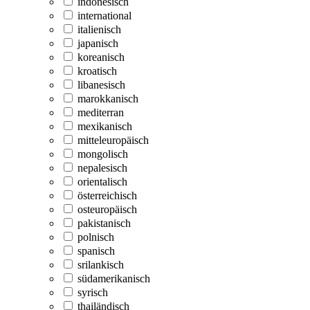
indonesisch
international
italienisch
japanisch
koreanisch
kroatisch
libanesisch
marokkanisch
mediterran
mexikanisch
mitteleuropäisch
mongolisch
nepalesisch
orientalisch
österreichisch
osteuropäisch
pakistanisch
polnisch
spanisch
srilankisch
südamerikanisch
syrisch
thailändisch