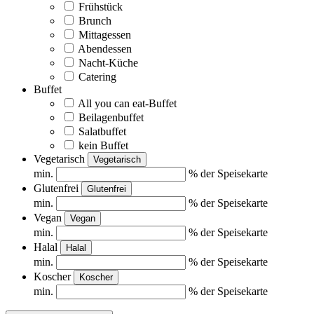
Frühstück
Brunch
Mittagessen
Abendessen
Nacht-Küche
Catering
Buffet
All you can eat-Buffet
Beilagenbuffet
Salatbuffet
kein Buffet
Vegetarisch
Vegetarisch
min.
% der Speisekarte
Glutenfrei
Glutenfrei
min.
% der Speisekarte
Vegan
Vegan
min.
% der Speisekarte
Halal
Halal
min.
% der Speisekarte
Koscher
Koscher
min.
% der Speisekarte