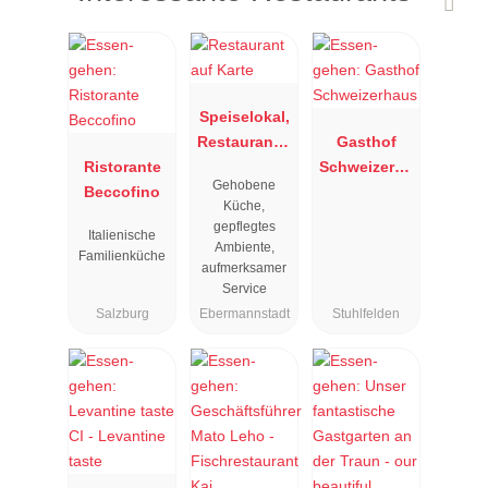
Speiselokal,
Restaurant "
Gasthof
Ristorante
Resengoerg
Schweizerha
Gehobene
Beccofino
"
us
Küche,
gepflegtes
Italienische
Ambiente,
Familienküche
aufmerksamer
Service
Salzburg
Ebermannstadt
Stuhlfelden