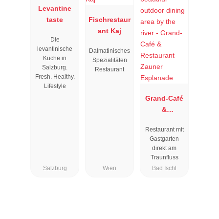
Levantine
taste
Fischrestaur
ant Kaj
Die
levantinische
Dalmatinisches
Küche in
Spezialitäten
Salzburg.
Restaurant
Fresh. Healthy.
Lifestyle
Grand-Café
&
Restaurant
Restaurant mit
Zauner
Gastgarten
Esplanade
direkt am
Traunfluss
Salzburg
Wien
Bad Ischl