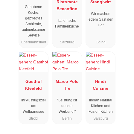
Resengoerg
Ristorante
Stanglwirt
Gehobene
"
Beccofino
Küche,
Wir machen
gepflegtes
jedem Gast den
Italienische
Ambiente,
Hof
Familienküche
aufmerksamer
Service
Ebermannstadt
Salzburg
Going
Gasthof
Marco Polo
Hindi
Kleefeld
Tre
Cuisine
Ihr Ausflugsziel
"Leistung ist
Indian Natural
am
unsere
Kitchen and
Wolfgangsee
Werbung!"
Fusion Kitchen
Strobl
Berlin
Salzburg